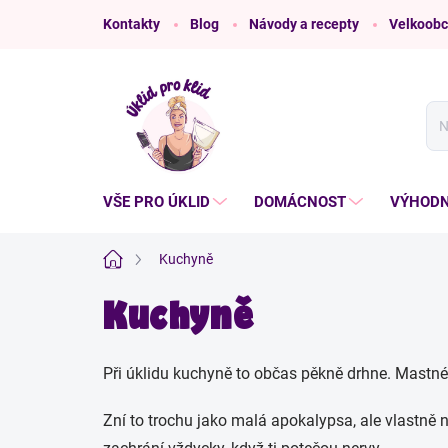
Přejít
Kontakty
Blog
Návody a recepty
Velkoobc
na
obsah
VŠE PRO ÚKLID
DOMÁCNOST
VÝHODN
Domů
Kuchyně
Kuchyně
Při úklidu kuchyně to občas pěkně drhne. Mastné 
Zní to trochu jako malá apokalypsa, ale vlastně n