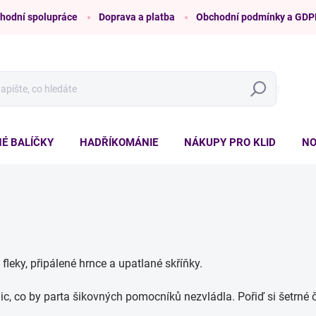
hodní spolupráce
Doprava a platba
Obchodní podmínky a GDP
Hledat
É BALÍČKY
HADŘÍKOMÁNIE
NÁKUPY PRO KLID
NO
fleky, připálené hrnce a upatlané skříňky.
ic, co by parta šikovných pomocníků nezvládla. Pořiď si šetrné č