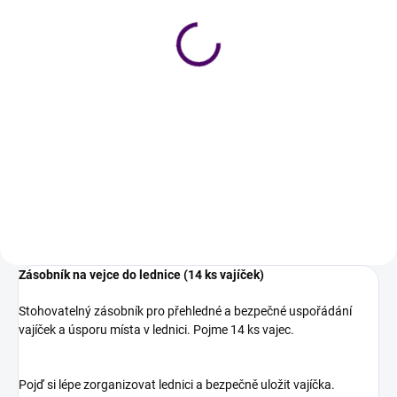
Držák na kuchyňské
Držák na toaletní papír
utěrky
199 Kč
99 Kč
Detail
Detail
Moderní samolepicí držák na
toaletní papír bez vrtání.
Jednoduchý držák, který udrží
utěrky vždy po ruce. Bez vrtání a
s maximem elegance.
Zásobník na vejce do lednice (14 ks vajíček)
Stohovatelný zásobník pro přehledné a bezpečné uspořádání
vajíček a úsporu místa v lednici. Pojme 14 ks vajec.
Pojď si lépe zorganizovat lednici a bezpečně uložit vajíčka.