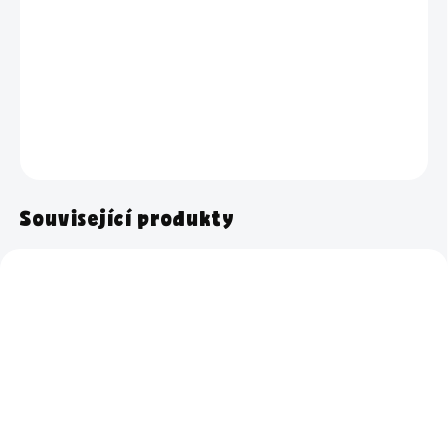
Zásobník pro přehledné a bezpečné uspořádání vajíček a úsporu
místa v lednici. Pojme 14 ks vajec.
DETAILNÍ INFORMACE
ZEPTAT SE
HLÍDAT
Související produkty
NOVINKA
Skladem
Momentálně nedostupné