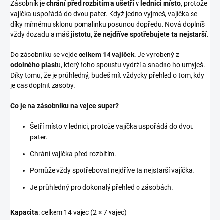
Zásobník je
chrání před rozbitím a ušetří v lednici místo
, protože
vajíčka uspořádá do dvou pater. Když jedno vyjmeš, vajíčka se
díky mírnému sklonu pomalinku posunou dopředu. Nová doplníš
vždy dozadu a máš
jistotu, že nejdříve spotřebujete ta nejstarší
.
Do zásobníku se vejde
celkem 14 vajíček
. Je vyrobený z
odolného plast
u, který toho spoustu vydrží a snadno ho umyješ.
Díky tomu, že je průhledný, budeš mít vždycky přehled o tom, kdy
je čas doplnit zásoby.
Co je na zásobníku na vejce super?
Šetří místo v lednici, protože vajíčka uspořádá do dvou
pater.
Chrání vajíčka před rozbitím.
Pomůže vždy spotřebovat nejdříve ta nejstarší vajíčka.
Je průhledný pro dokonalý přehled o zásobách.
Kapacita
: celkem 14 vajec (2 × 7 vajec)