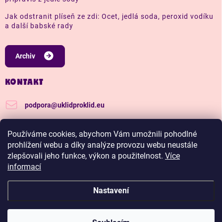
Jak odstranit plíseň ze zdi: Ocet, jedlá soda, peroxid vodíku
a další babské rady
Archiv
KONTAKT
podpora
@
uklidproklid.eu
+420 739 562 270
Používáme cookies, abychom Vám umožnili pohodlné
Další tipy a triky, jak na úklid pro klid
prohlížení webu a díky analýze provozu webu neustále
zlepšovali jeho funkce, výkon a použitelnost.
Více
uklidproklid/
informací
Nastavení
Copyright 2026
Úklid pro klid
. Všechna práva vyhrazena.
Upravit nastavení
cookies
Hadříkománie, čím víc nakoupíš, tím větší slevu budeš