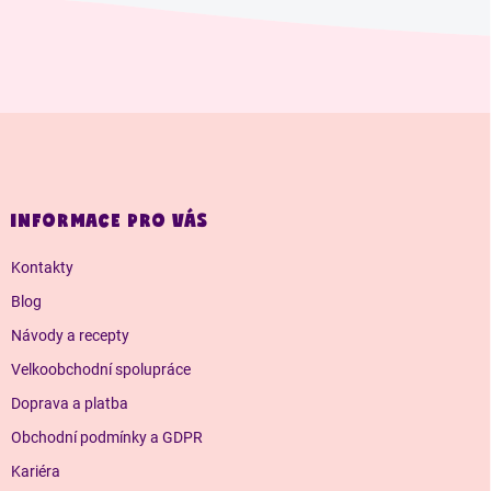
Z
á
p
a
INFORMACE PRO VÁS
t
í
Kontakty
Blog
Návody a recepty
Velkoobchodní spolupráce
Doprava a platba
Obchodní podmínky a GDPR
Kariéra