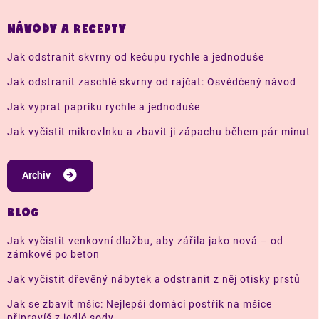
NÁVODY A RECEPTY
Jak odstranit skvrny od kečupu rychle a jednoduše
Jak odstranit zaschlé skvrny od rajčat: Osvědčený návod
Jak vyprat papriku rychle a jednoduše
Jak vyčistit mikrovlnku a zbavit ji zápachu během pár minut
Archiv
BLOG
Jak vyčistit venkovní dlažbu, aby zářila jako nová – od
zámkové po beton
Jak vyčistit dřevěný nábytek a odstranit z něj otisky prstů
Jak se zbavit mšic: Nejlepší domácí postřik na mšice
připravíš z jedlé sody