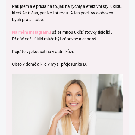
Pak jsem ale přišla na to, jak na rychlý a efektivní styl úklidu,
který šetří čas, peníze i přírodu. A ten pocit vysvobození
bych přála i tobě.
Na mém Instagramu
už se mnou uklízí stovky tisíc lidí.
Přidáš se? I úklid může být zábavný a snadný.
Pojď to vyzkoušet na vlastní kůži.
Čisto v domě a klid v mysli přeje Katka B.