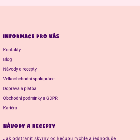
Z
á
p
a
INFORMACE PRO VÁS
t
í
Kontakty
Blog
Návody a recepty
Velkoobchodní spolupráce
Doprava a platba
Obchodní podmínky a GDPR
Kariéra
NÁVODY A RECEPTY
Jak odstranit skvrny od kečupu rychle a jednoduše