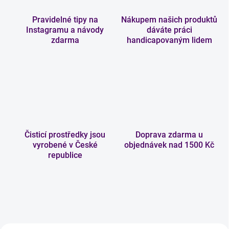
e
Pravidelné tipy na
Nákupem našich produktů
t
Instagramu a návody
dáváte práci
r
zdarma
handicapovaným lidem
n
ý
ú
k
l
i
Čisticí prostředky jsou
Doprava zdarma u
d
vyrobené v České
objednávek nad 1500 Kč
,
republice
k
t
e
r
ý