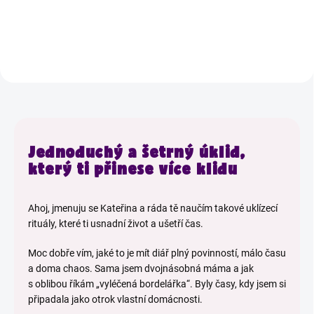
d
u
Jednoduchý a šetrný úklid,
který ti přinese více klidu
Ahoj, jmenuju se Kateřina a ráda tě naučím takové uklízecí
rituály, které ti usnadní život a ušetří čas.
Moc dobře vím, jaké to je mít diář plný povinností, málo času
a doma chaos. Sama jsem dvojnásobná máma a jak
s oblibou říkám „vyléčená bordelářka“. Byly časy, kdy jsem si
připadala jako otrok vlastní domácnosti.