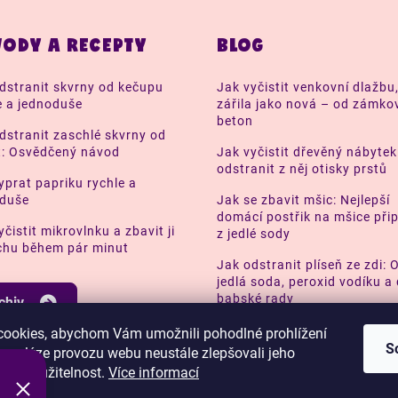
ODY A RECEPTY
BLOG
dstranit skvrny od kečupu
Jak vyčistit venkovní dlažbu
e a jednoduše
zářila jako nová – od zámko
beton
dstranit zaschlé skvrny od
t: Osvědčený návod
Jak vyčistit dřevěný nábytek
odstranit z něj otisky prstů
yprat papriku rychle a
oduše
Jak se zbavit mšic: Nejlepší
domácí postřik na mšice přip
yčistit mikrovlnku a zbavit ji
z jedlé sody
hu během pár minut
Jak odstranit plíseň ze zdi: 
jedlá soda, peroxid vodíku a 
babské rady
chiv
ookies, abychom Vám umožnili pohodlné prohlížení
S
 analýze provozu webu neustále zlepšovali jeho
Archiv
n a použitelnost.
Více informací