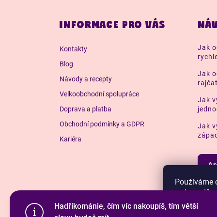
Z
á
INFORMACE PRO VÁS
NÁV
p
a
Jak o
Kontakty
t
rychl
í
Blog
Jak o
Návody a recepty
rajča
Velkoobchodní spolupráce
Jak v
Doprava a platba
jedn
Obchodní podmínky a GDPR
Jak v
zápac
Kariéra
Ar
Používáme c
webu a díky
funkce, výko
Hadříkománie, čím víc nakoupíš, tím větší