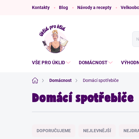
Přejít
Kontakty
Blog
Návody a recepty
Velkoobc
na
obsah
VŠE PRO ÚKLID
DOMÁCNOST
VÝHODN
Domů
Domácnost
Domácí spotřebiče
Domácí spotřebiče
Ř
a
DOPORUČUJEME
NEJLEVNĚJŠÍ
NEJDRA
z