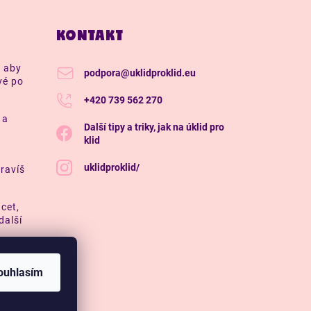
KONTAKT
, aby
podpora
@
uklidproklid.eu
vé po
+420 739 562 270
 a
Další tipy a triky, jak na úklid pro
klid
uklidproklid/
ravíš
Ocet,
další
ouhlasím