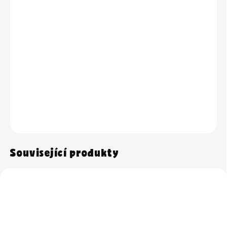
BARVA
−
+
Přidat do košíku
Jednoduchý držák, který udrží utěrky vždy po ruce. Bez vrtání a
s maximem elegance.
DETAILNÍ INFORMACE
ZEPTAT SE
HLÍDAT
Související produkty