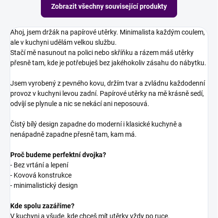
Zobrazit všechny související produkty
Ahoj, jsem držák na papírové utěrky. Minimalista každým coulem,
ale v kuchyni udělám velkou službu.
Stačí mě nasunout na polici nebo skříňku a rázem máš utěrky
přesně tam, kde je potřebuješ bez jakéhokoliv zásahu do nábytku.
Jsem vyrobený z pevného kovu, držím tvar a zvládnu každodenní
provoz v kuchyni levou zadní. Papírové utěrky na mě krásně sedí,
odvíjí se plynule a nic se nekácí ani neposouvá.
Čistý bílý design zapadne do moderní i klasické kuchyně a
nenápadně zapadne přesně tam, kam má.
Proč budeme perfektní dvojka?
- Bez vrtání a lepení
- Kovová konstrukce
- minimalistický design
Kde spolu zazáříme?
V kuchyni a všude, kde chceš mít utěrky vždy po ruce.