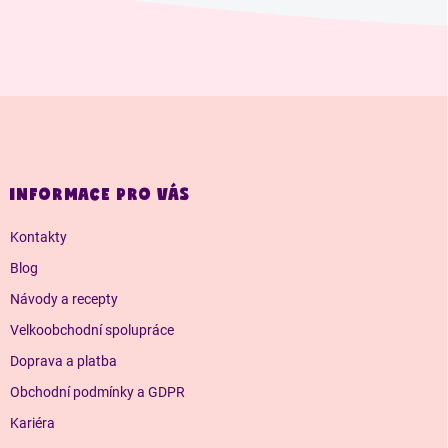
Z
á
p
a
INFORMACE PRO VÁS
t
í
Kontakty
Blog
Návody a recepty
Velkoobchodní spolupráce
Doprava a platba
Obchodní podmínky a GDPR
Kariéra