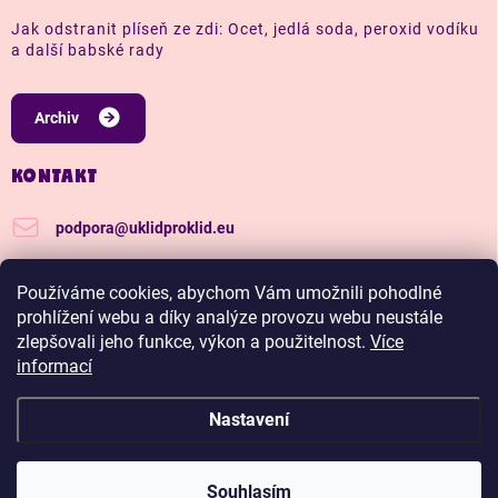
Jak odstranit plíseň ze zdi: Ocet, jedlá soda, peroxid vodíku
a další babské rady
Archiv
KONTAKT
podpora
@
uklidproklid.eu
+420 739 562 270
Používáme cookies, abychom Vám umožnili pohodlné
Další tipy a triky, jak na úklid pro klid
prohlížení webu a díky analýze provozu webu neustále
zlepšovali jeho funkce, výkon a použitelnost.
Více
uklidproklid/
informací
Nastavení
Copyright 2026
Úklid pro klid
. Všechna práva vyhrazena.
Upravit nastavení
cookies
Hadříkománie, čím víc nakoupíš, tím větší slevu budeš
Souhlasím