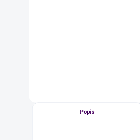
Skladem
Skleněná lahev
Sk
HOMEMADE 1 l
16
169 Kč
Do košíku
Skl
o ob
Skleněná lahev s nápisem
HOMEMADE o objemu 1 litr.
Popis