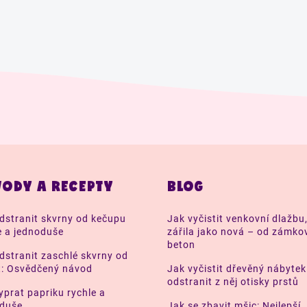
ODY A RECEPTY
BLOG
dstranit skvrny od kečupu
Jak vyčistit venkovní dlažbu
e a jednoduše
zářila jako nová – od zámko
beton
dstranit zaschlé skvrny od
t: Osvědčený návod
Jak vyčistit dřevěný nábytek
odstranit z něj otisky prstů
yprat papriku rychle a
oduše
Jak se zbavit mšic: Nejlepší