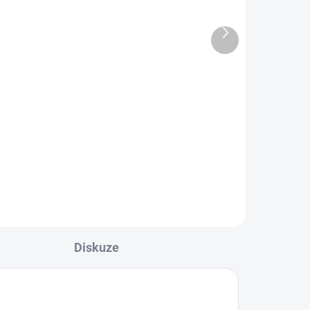
adem
Skladem
Skleněná lahev na
Další
produkt
MLÉKO 1 l
169 Kč
Do košíku
Skleněná lahev na mléko o
objemu 1 litr.
Diskuze