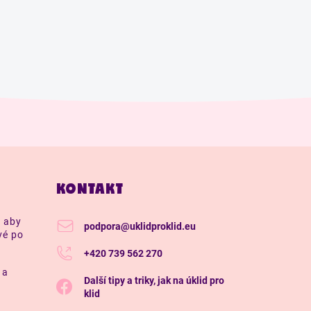
KONTAKT
, aby
podpora
@
uklidproklid.eu
vé po
+420 739 562 270
 a
Další tipy a triky, jak na úklid pro
klid