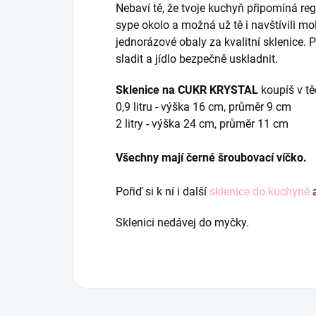
Nebaví tě, že tvoje kuchyň připomíná re
sype okolo a možná už tě i navštívili mo
jednorázové obaly za kvalitní sklenice.
sladit a jídlo bezpečně uskladnit.
Sklenice na CUKR KRYSTAL
koupíš v t
0,9 litru - výška 16 cm, průměr 9 cm
2 litry - výška 24 cm, průměr 11 cm
Všechny mají černé šroubovací víčko.
Pořiď si k ní i další
sklenice do kuchyně
a
Sklenici nedávej do myčky.