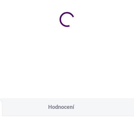
Skladem
Skl
leněná lahev LIMČA 1 l
Skleněná lahev
LIMONÁDA 1 l
9 Kč
169 Kč
Do košíku
Do košíku
eněná lahev s nápisem LIMČA
jemu 1 litr.
Skleněná lahev s nápisem
LIMONÁDA o objemu 1 litr
Hodnocení