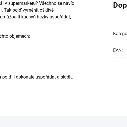
gál v supermarketu? Všechno se navíc
Dop
li. Tak pojď vyměnit ošklivé
 Pomůžou ti kuchyň hezky uspořádat,
Katego
ěchto objemech:
EAN
:
 pojď ji dokonale uspořádat a sladit.