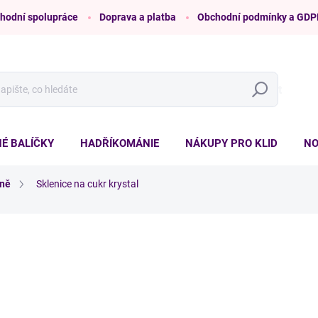
hodní spolupráce
Doprava a platba
Obchodní podmínky a GDP
Hledat
É BALÍČKY
HADŘÍKOMÁNIE
NÁKUPY PRO KLID
NO
yně
Sklenice na cukr krystal
ní
ZNAČKA:
ÚKLID PRO KLID
od
179 Kč
/ ks
Měrná
ZVOLTE VARIANTU
cena:
TYP PÍSMA