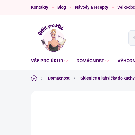
Přejít
Kontakty
Blog
Návody a recepty
Velkoobc
na
obsah
VŠE PRO ÚKLID
DOMÁCNOST
VÝHODN
Domů
Domácnost
Sklenice a lahvičky do kuch
Neohodnoceno
Podrobnosti hodnoce