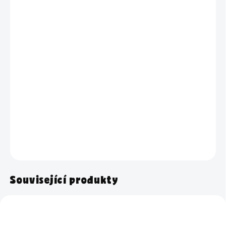
TYP PÍSMA
VELIKOST
−
+
Přidat do košíku
Sklenice s nápisem Kyselina citronová
o objemu 0,9 litru a 2 litry
–
pro bezpečné uskladnění a krásně sladěnou koupelnu.
DETAILNÍ INFORMACE
ZEPTAT SE
HLÍDAT
Související produkty