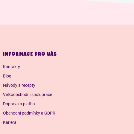
Z
á
p
a
INFORMACE PRO VÁS
t
í
Kontakty
Blog
Návody a recepty
Velkoobchodní spolupráce
Doprava a platba
Obchodní podmínky a GDPR
Kariéra