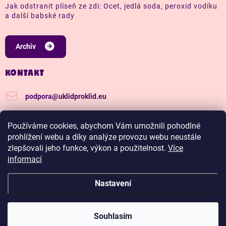
Jak odstranit plíseň ze zdi: Ocet, jedlá soda, peroxid vodíku
a další babské rady
Archiv
KONTAKT
podpora
@
uklidproklid.eu
+420 739 562 270
Používáme cookies, abychom Vám umožnili pohodlné
Další tipy a triky, jak na úklid pro klid
prohlížení webu a díky analýze provozu webu neustále
zlepšovali jeho funkce, výkon a použitelnost.
Více
uklidproklid/
informací
Nastavení
Copyright 2026
Úklid pro klid
. Všechna práva vyhrazena.
Upravit nastavení
cookies
Hadříkománie, čím víc nakoupíš, tím větší slevu budeš
Souhlasím
mít.