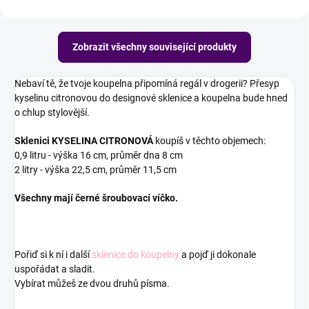
Zobrazit všechny související produkty
Nebaví tě, že tvoje koupelna připomíná regál v drogerii? Přesyp
kyselinu citronovou do designové sklenice a koupelna bude hned
o chlup stylovější.
Sklenici KYSELINA CITRONOVÁ
koupíš v těchto objemech:
0,9 litru - výška 16 cm, průměr dna 8 cm
2 litry - výška 22,5 cm, průměr 11,5 cm
Všechny mají černé šroubovací víčko.
Pořiď si k ní i
další
sklenice do koupelny
a pojď ji dokonale
uspořádat a sladit.
Vybírat můžeš ze dvou druhů písma.