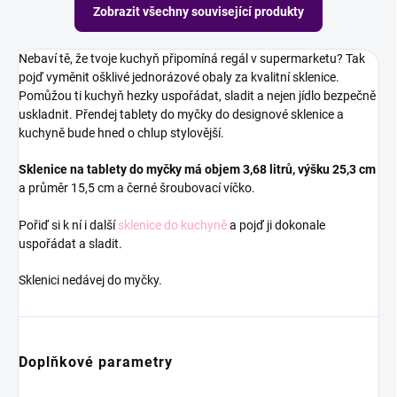
Zobrazit všechny související produkty
Nebaví tě, že tvoje kuchyň připomíná regál v supermarketu? Tak
pojď vyměnit ošklivé jednorázové obaly za kvalitní sklenice.
Pomůžou ti kuchyň hezky uspořádat, sladit a nejen jídlo bezpečně
uskladnit. Přendej tablety do myčky do designové sklenice a
kuchyně bude hned o chlup stylovější.
Sklenice na tablety do myčky má objem 3,68 litrů, výšku 25,3 cm
a průměr 15,5 cm a černé šroubovací víčko.
Pořiď si k ní i další
sklenice do kuchyně
a pojď ji dokonale
uspořádat a sladit.
Sklenici nedávej do myčky.
Doplňkové parametry