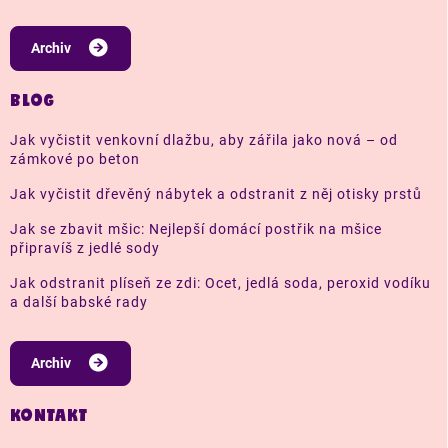
Archiv
BLOG
Jak vyčistit venkovní dlažbu, aby zářila jako nová – od
zámkové po beton
Jak vyčistit dřevěný nábytek a odstranit z něj otisky prstů
Jak se zbavit mšic: Nejlepší domácí postřik na mšice
připravíš z jedlé sody
Jak odstranit plíseň ze zdi: Ocet, jedlá soda, peroxid vodíku
a další babské rady
Archiv
KONTAKT