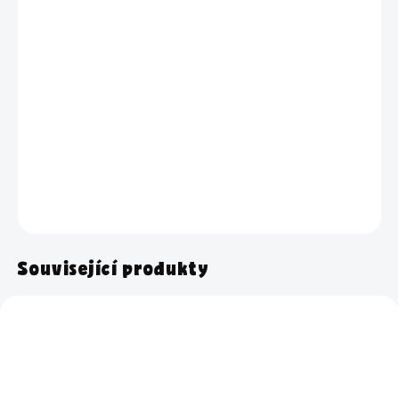
TYP PÍSMA
−
+
Přidat do košíku
Sklenice s nápisem Tablety do myčky o objemu 3,68 litrů –
pro
bezpečné uskladnění a krásně sladěnou kuchyň.
DETAILNÍ INFORMACE
ZEPTAT SE
HLÍDAT
Související produkty