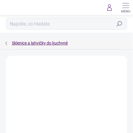
Přejít
na
obsah
Hledat
Sklenice a lahvičky do kuchyně
Podrobnosti hodnocení
Neohodnoceno
ZNAČKA:
ÚKLID PRO KLID