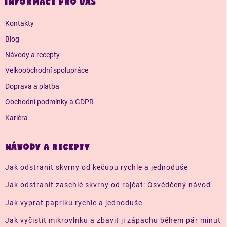
a
INFORMACE PRO VÁS
t
í
Kontakty
Blog
Návody a recepty
Velkoobchodní spolupráce
Doprava a platba
Obchodní podmínky a GDPR
Kariéra
NÁVODY A RECEPTY
Jak odstranit skvrny od kečupu rychle a jednoduše
Jak odstranit zaschlé skvrny od rajčat: Osvědčený návod
Jak vyprat papriku rychle a jednoduše
Jak vyčistit mikrovlnku a zbavit ji zápachu během pár minut