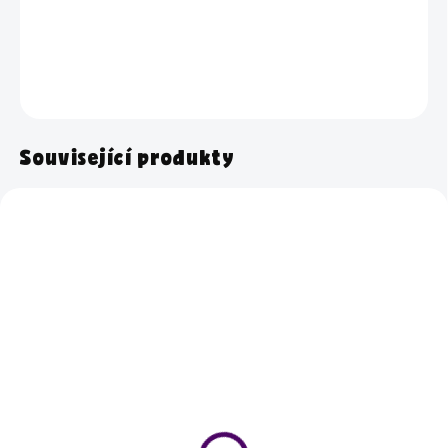
radost panu učiteli se
sklenicí na víno v elegantním designu.
DETAILNÍ INFORMACE
ZEPTAT SE
HLÍDAT
Související produkty
Skladem
Skladem
Sklenička na víno -
Sklenička na víno -
NEJLEPŠÍ PANÍ
TERAPIE PRO PANÍ
UČITELKA
UČITELKU