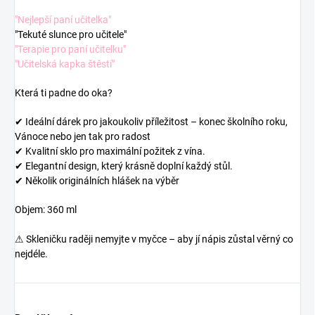
"Nejlepší paní učitelka"
"Tekuté slunce pro učitele"
"Terapie pro paní učitelku"
"Učitelská kapka štěstí"
Která ti padne do oka?
✔ Ideální dárek pro jakoukoliv příležitost – konec školního roku,
Vánoce nebo jen tak pro radost
✔ Kvalitní sklo pro maximální požitek z vína.
✔ Elegantní design, který krásně doplní každý stůl.
✔ Několik originálních hlášek na výběr
Objem: 360 ml
⚠ Skleničku raději nemyjte v myčce – aby jí nápis zůstal věrný co
nejdéle.