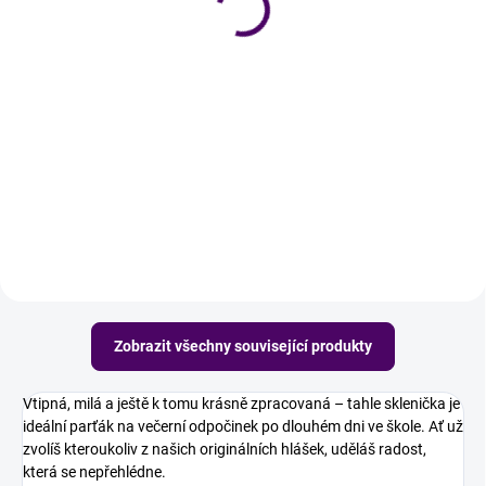
299 Kč
299 Kč
Do košíku
Do košíku
Dala do dětí celé srdce? Tak ať
Během prázdnin je tohle nejlepší
teď do sklenky dostane
terapie. Elegantní sklenička, která
zaslouženou odměnu. Udělej
řekne všechno za tebe. Udělej
radost paní učitelce se sklenicí na
radost paní učitelce se sklenicí na
víno v elegantním designu.
víno v elegantním...
Zobrazit všechny související produkty
Vtipná, milá a ještě k tomu krásně zpracovaná – tahle sklenička je
ideální parťák na večerní odpočinek po dlouhém dni ve škole. Ať už
zvolíš kteroukoliv z našich originálních hlášek, uděláš radost,
která se nepřehlédne.