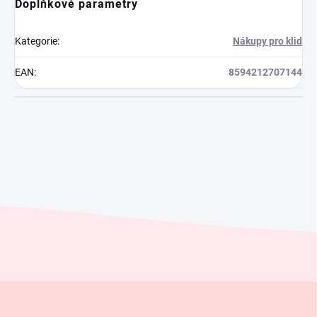
Doplňkové parametry
Kategorie
:
Nákupy pro klid
EAN
:
8594212707144
Z