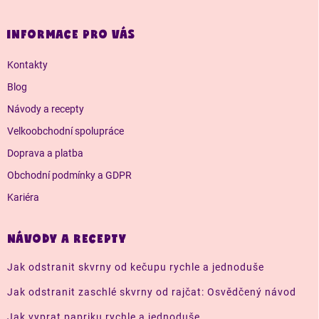
á
p
a
INFORMACE PRO VÁS
t
í
Kontakty
Blog
Návody a recepty
Velkoobchodní spolupráce
Doprava a platba
Obchodní podmínky a GDPR
Kariéra
NÁVODY A RECEPTY
Jak odstranit skvrny od kečupu rychle a jednoduše
Jak odstranit zaschlé skvrny od rajčat: Osvědčený návod
Jak vyprat papriku rychle a jednoduše