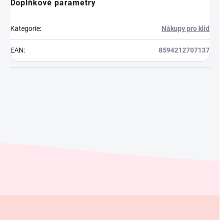
Doplňkové parametry
Kategorie
:
Nákupy pro klid
EAN
:
8594212707137
Z