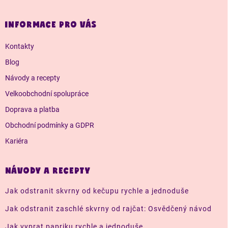
á
p
a
INFORMACE PRO VÁS
t
í
Kontakty
Blog
Návody a recepty
Velkoobchodní spolupráce
Doprava a platba
Obchodní podmínky a GDPR
Kariéra
NÁVODY A RECEPTY
Jak odstranit skvrny od kečupu rychle a jednoduše
Jak odstranit zaschlé skvrny od rajčat: Osvědčený návod
Jak vyprat papriku rychle a jednoduše