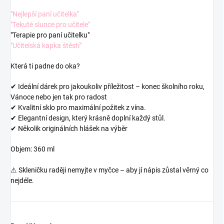
"Nejlepší paní učitelka"
"
Tekuté slunce pro učitele"
"
Terapie pro paní učitelku"
"Učitelská kapka štěstí"
Která ti padne do oka?
✔ Ideální dárek pro jakoukoliv příležitost – konec školního roku,
Vánoce nebo jen tak pro radost
✔ Kvalitní sklo pro maximální požitek z vína.
✔ Elegantní design, který krásně doplní každý stůl.
✔ Několik originálních hlášek na výběr
Objem: 360 ml
⚠ Skleničku raději nemyjte v myčce – aby jí nápis zůstal věrný co
nejdéle.