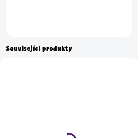
víno v elegantním designu.
DETAILNÍ INFORMACE
ZEPTAT SE
HLÍDAT
Související produkty
Skladem
Skladem
Sklenička na víno -
Sklenička na víno -
NEJLEPŠÍ PANÍ
TEKUTÉ SLUNCE PRO
UČITELKA
UČITELE