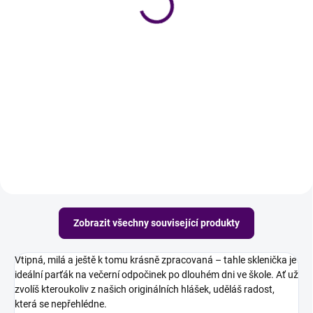
299 Kč
299 Kč
Do košíku
Do košíku
Dala do dětí celé srdce? Tak ať
Na konci školního roku by měl
teď do sklenky dostane
zazářit i učitel. A ideálně ne jen z
zaslouženou odměnu. Udělej
třídní knihy. Tohle slunce se totiž
radost paní učitelce se sklenicí na
nalévá přímo do sklenky. Udělej
víno v elegantním designu.
radost panu učiteli se sklenicí...
Zobrazit všechny související produkty
Vtipná, milá a ještě k tomu krásně zpracovaná – tahle sklenička je
ideální parťák na večerní odpočinek po dlouhém dni ve škole. Ať už
zvolíš kteroukoliv z našich originálních hlášek, uděláš radost,
která se nepřehlédne.