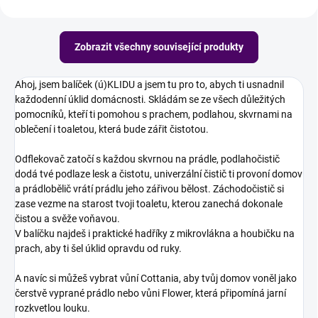
Zobrazit všechny související produkty
Ahoj, jsem balíček (ú)KLIDU a jsem tu pro to, abych ti usnadnil
každodenní úklid domácnosti. Skládám se ze všech důležitých
pomocníků, kteří ti pomohou s prachem, podlahou, skvrnami na
oblečení i toaletou, která bude zářit čistotou.
Odflekovač zatočí s každou skvrnou na prádle, podlahočistič
dodá tvé podlaze lesk a čistotu, univerzální čistič ti provoní domov
a prádlobělič vrátí prádlu jeho zářivou bělost. Záchodočistič si
zase vezme na starost tvoji toaletu, kterou zanechá dokonale
čistou a svěže voňavou.
V balíčku najdeš i praktické hadříky z mikrovlákna a houbičku na
prach, aby ti šel úklid opravdu od ruky.
A navíc si můžeš vybrat vůní Cottania, aby tvůj domov voněl jako
čerstvě vyprané prádlo nebo vůni Flower, která připomíná jarní
rozkvetlou louku.