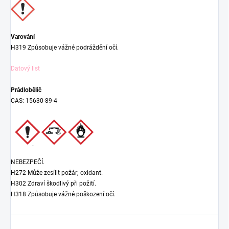
Varování
H319 Způsobuje vážné podráždění očí.
Datový list
Prádlobělič
CAS: 15630-89-4
NEBEZPEČÍ.
H272 Může zesílit požár; oxidant.
H302 Zdraví škodlivý při požití.
H318 Způsobuje vážné poškození očí.