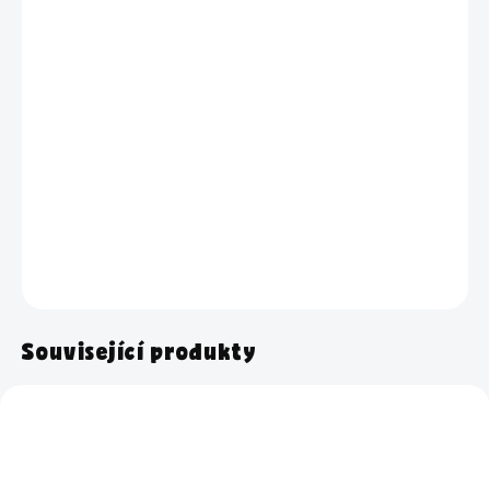
cena:
VŮNĚ
−
+
Přidat do košíku
Kompletní sada pro snadný a rychlý úklid domácnosti. Tento
balíček ti ušetří čas, peníze i energii.
DETAILNÍ INFORMACE
ZEPTAT SE
HLÍDAT
Související produkty