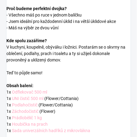
Proč budeme perfektní dvojka?
- Všechno máš po ruce v jednom balíčku
- Jsem ideální pro každodenní úklid i na větší úklidové akce
- Máš na výběr ze dvou vůní
Kde spolu zazáříme?
V kuchyni, koupelně, obýváku i ložnici. Postarám se o skvrny na
oblečení, podlahy, prach i toaletu a ty si užiješ dokonale
provoněný a uklizený domov.
Teď to půjde samo!
Obsah balení:
1x
Odflekovač 500 ml
1x
UNI čistič 500 ml
(Flower/Cottania)
1x
Podlahočistič
(Flower/Cottania)
1x
Záchodočistič
(Flower)
1x
Prádlobělič 1 kg
1x
Houbička na prach
1x
Sada univerzálních hadříků z mikrovlákna