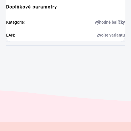
Doplňkové parametry
Kategorie
:
Výhodné balíčky
EAN
:
Zvolte variantu
Z