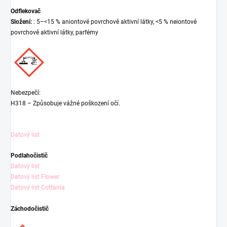
Odflekovač
Složení:
: 5–<15 % aniontové povrchově aktivní látky, <5 % neiontové
povrchově aktivní látky, parfémy
Nebezpečí:
H318 – Způsobuje vážné poškození očí.
Datový list
Podlahočistič
Datový list
Datový list Flower
Datový list Cottania
Záchodočistič