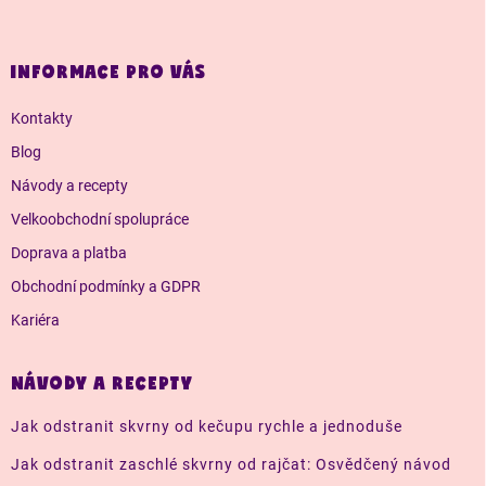
á
p
a
INFORMACE PRO VÁS
t
í
Kontakty
Blog
Návody a recepty
Velkoobchodní spolupráce
Doprava a platba
Obchodní podmínky a GDPR
Kariéra
NÁVODY A RECEPTY
Jak odstranit skvrny od kečupu rychle a jednoduše
Jak odstranit zaschlé skvrny od rajčat: Osvědčený návod