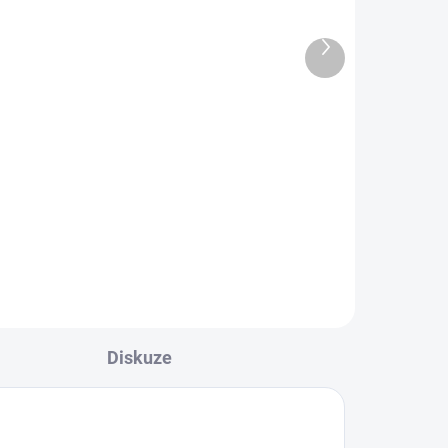
adem
Skladem
Skleněná lahev na
Další
produkt
MLÉKO 1 l
169 Kč
Do košíku
Skleněná lahev na mléko o
objemu 1 litr.
Diskuze