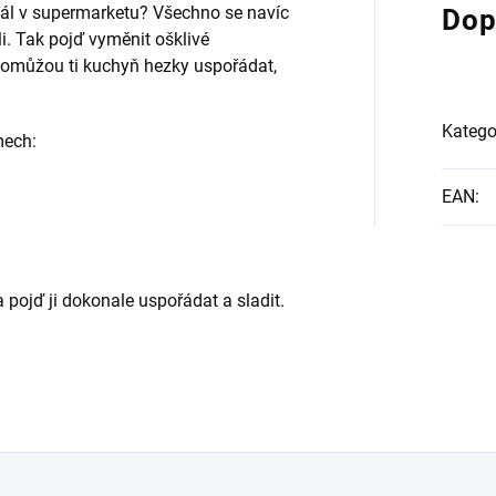
gál v supermarketu? Všechno se navíc
Dop
li. Tak pojď vyměnit ošklivé
 Pomůžou ti kuchyň hezky uspořádat,
Katego
mech:
EAN
:
 pojď ji dokonale uspořádat a sladit.