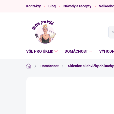
Přejít
Kontakty
Blog
Návody a recepty
Velkoobc
na
obsah
VŠE PRO ÚKLID
DOMÁCNOST
VÝHODN
Domů
Domácnost
Sklenice a lahvičky do kuch
Neohodnoceno
Podrobnosti hodnoce