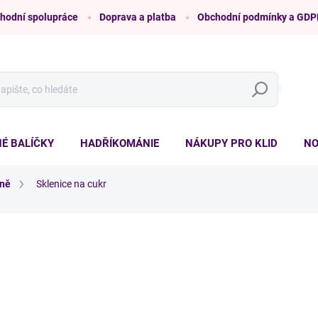
hodní spolupráce
Doprava a platba
Obchodní podmínky a GDP
Hledat
É BALÍČKY
HADŘÍKOMÁNIE
NÁKUPY PRO KLID
NO
yně
Sklenice na cukr
ní
ZNAČKA:
ÚKLID PRO KLID
od
179 Kč
/ ks
Měrná
ZVOLTE VARIANTU
cena:
TYP PÍSMA