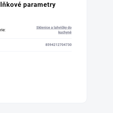
lňkové parametry
Sklenice a lahvičky do
rie
:
kuchyně
8594212704730