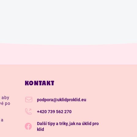
KONTAKT
, aby
podpora
@
uklidproklid.eu
vé po
+420 739 562 270
 a
Další tipy a triky, jak na úklid pro
klid