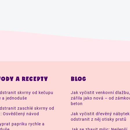
ODY A RECEPTY
BLOG
dstranit skvrny od kečupu
Jak vyčistit venkovní dlažbu
e a jednoduše
zářila jako nová – od zámko
beton
dstranit zaschlé skvrny od
t: Osvědčený návod
Jak vyčistit dřevěný nábytek
odstranit z něj otisky prstů
yprat papriku rychle a
oduše
Jak se zbavit mšic: Nejlepší