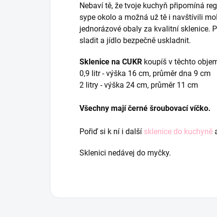
Nebaví tě, že tvoje kuchyň připomíná re
sype okolo a možná už tě i navštívili mo
jednorázové obaly za kvalitní sklenice.
sladit a jídlo bezpečně uskladnit.
Sklenice na CUKR
koupíš v těchto obje
0,9 litr - výška 16 cm, průměr dna 9 cm
2 litry - výška 24 cm, průměr 11 cm
Všechny mají černé šroubovací víčko.
Pořiď si k ní i další
sklenice do kuchyně
a
Sklenici nedávej do myčky.