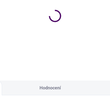
Skladem
Skl
leněná lahev LIMČA 1 l
Skleněná lahev
LIMONÁDA 1 l
9 Kč
169 Kč
Do košíku
Do košíku
eněná lahev s nápisem LIMČA
jemu 1 litr.
Skleněná lahev s nápisem
LIMONÁDA o objemu 1 litr
Hodnocení