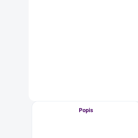
Skladem
Skleněná lahev
Sk
HOMEMADE 1 l
16
169 Kč
Do košíku
Skl
o ob
Skleněná lahev s nápisem
HOMEMADE o objemu 1 litr.
Popis