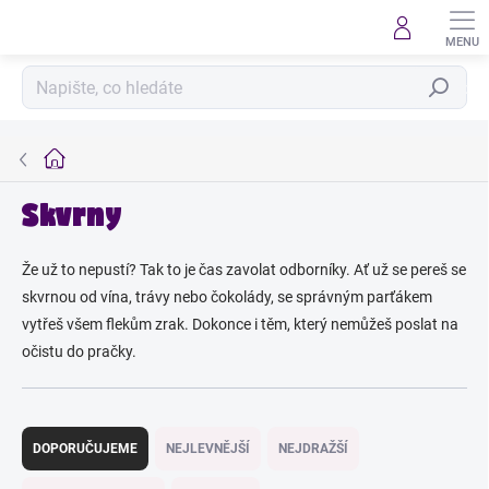
Přejít
na
obsah
Hledat
Domů
Skvrny
Že už to nepustí? Tak to je čas zavolat odborníky. Ať už se pereš se
skvrnou od vína, trávy nebo čokolády, se správným parťákem
vytřeš všem flekům zrak. Dokonce i těm, který nemůžeš poslat na
očistu do pračky.
Ř
a
DOPORUČUJEME
NEJLEVNĚJŠÍ
NEJDRAŽŠÍ
z