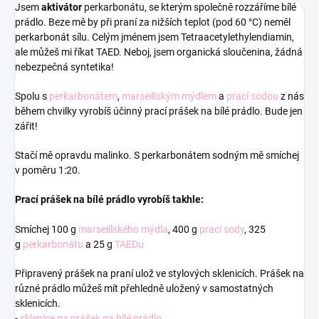
Jsem
aktivátor
perkarbonátu, se kterým společně rozzáříme bílé
prádlo. Beze mě by při praní za nižších teplot (pod 60 °C) neměl
perkarbonát sílu. Celým jménem jsem Tetraacetylethylendiamin,
ale můžeš mi říkat TAED. Neboj, jsem organická sloučenina, žádná
nebezpečná syntetika!
Spolu s
perkarbonátem
,
marseillským mýdlem
a
prací sodou
z nás
během chvilky vyrobíš účinný prací prášek na bílé prádlo. Bude jen
zářit!
Stačí mě opravdu malinko. S perkarbonátem sodným mě smíchej
v poměru 1:20.
Prací prášek na bílé prádlo vyrobíš takhle:
Smíchej 100 g
marseillského mýdla
, 400 g
prací sody
, 325
g
perkarbonátu
a 25 g
TAEDu
Připravený prášek na praní ulož ve stylových sklenicích. Prášek na
různé prádlo můžeš mít přehledně uložený v samostatných
sklenicích.
-
sklenice na prášek na bílé prádlo