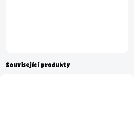
−
+
Přidat do košíku
Aktivátor perkarbonátu na bílé prádlo.
DETAILNÍ INFORMACE
ZEPTAT SE
HLÍDAT
Související produkty
Skladem
Skladem