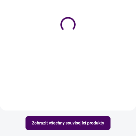
Perkarbonát sodný
Prací soda - 2 kg
(bělidlo) - 1 kg
174 Kč
166 Kč
Do košíku
Do košíku
Prací soda, tvůj parťák pro výrobu
domácího pracího prášku nebo
Perkarbonát sodný je bělicí a
mýdlového slizu. Změkčuje vodu,
čisticí prášek pro výrobu
a tak chrání pračku před
domácího pracího prostředku na
usazováním vodního kamene.
bílé prádlo. Perfektně odstraní
skvrny od jídla, krve nebo nehody
v batolecích kalhotách.
Zobrazit všechny související produkty