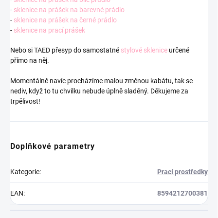
-
sklenice na prášek na barevné prádlo
-
sklenice na prášek na černé prádlo
-
sklenice na prací prášek
Nebo si TAED přesyp do samostatné
stylové sklenice
určené
přímo na něj.
Momentálně navíc procházíme malou změnou kabátu, tak se
nediv, když to tu chvilku nebude úplně sladěný. Děkujeme za
trpělivost!
Doplňkové parametry
Kategorie
:
Prací prostředky
EAN
:
8594212700381