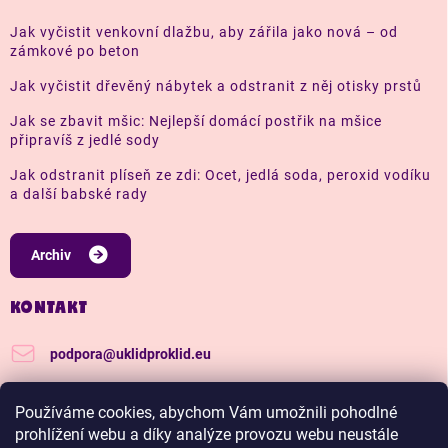
Jak vyčistit venkovní dlažbu, aby zářila jako nová – od
zámkové po beton
Jak vyčistit dřevěný nábytek a odstranit z něj otisky prstů
Jak se zbavit mšic: Nejlepší domácí postřik na mšice
připravíš z jedlé sody
Jak odstranit plíseň ze zdi: Ocet, jedlá soda, peroxid vodíku
a další babské rady
Archiv
KONTAKT
podpora
@
uklidproklid.eu
+420 739 562 270
Používáme cookies, abychom Vám umožnili pohodlné
Další tipy a triky, jak na úklid pro klid
prohlížení webu a díky analýze provozu webu neustále