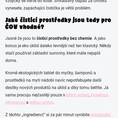
vždycky se trefte do koše. Smradlavý odpad za chvilku
vynesete, zapáchající čistička je větší problém.
Jaké čisticí prostředky jsou tedy pro
ČOV vhodné?
Jasně že jsou to
čisticí prostředky bez chemie
. A jako
bonus je eko úklid daleko levnější než ten klasický.
Někdy
stačí používat základní suroviny, které máte nejspíš
doma.
Kromě ekologických tablet do myčky, šamponů a
prostředků na mytí nádobí navíc nepotřebujete další
desítky nových produktů na úklid a díky tomu šetříte. Já
sama pracuju nejčastěji pouze s
bílým octem
,
kyselinou
citronovou
a
jedlou sodou
.
Z těchto „ingrediencí“ si za pár minut vyrobíte
univerzální