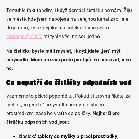
Tomuhle fakt fandím, i když domácí čističku nemám. Žiju
ve městě, kde jsem napojená na veřejnou kanalizaci, ale
díky tomu, že už nějaký ten pátek aktivně řeším
ekologický úklid
, mi tyhle věci nejsou jedno.
Na čističku byste měli myslet, i když jdete „jen“ mýt
umyvadlo. Mám pro vás proto pár tipů, co používat, a co
ne.
Co nepatří do čističky odpadních vod
Vezmeme to pěkně popořádku. Pokud si zrovna říkáte, že
rychle „přejedete“ umyvadlo běžným čistícím
prostředkem, zase ho vraťte do poličky.
Nejhorší pro
čističku odpadních vod jsou:
klasické
tablety do myčky
a
prací prostředky
,