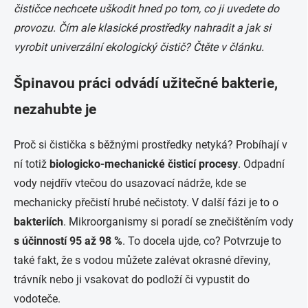
čističce nechcete uškodit hned po tom, co ji uvedete do
provozu. Čím ale klasické prostředky nahradit a jak si
vyrobit univerzální ekologický čistič? Čtěte v článku.
Špinavou práci odvádí užitečné bakterie,
nezahubte je
Proč si čistička s běžnými prostředky netyká? Probíhají v
ní totiž
biologicko-mechanické čisticí procesy
. Odpadní
vody nejdřív vtečou do usazovací nádrže, kde se
mechanicky přečistí hrubé nečistoty. V další fázi je to o
bakteriích
. Mikroorganismy si poradí se znečištěním vody
s účinností 95 až 98 %
. To docela ujde, co? Potvrzuje to
také fakt, že s vodou můžete zalévat okrasné dřeviny,
trávník nebo ji vsakovat do podloží či vypustit do
vodoteče.