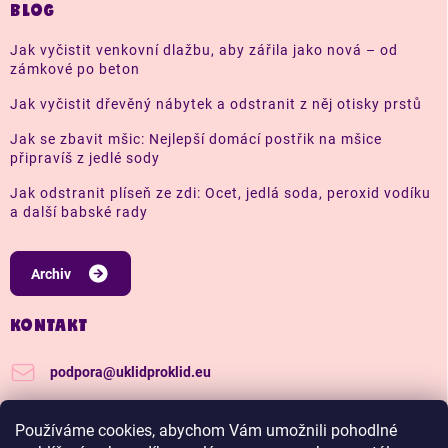
BLOG
Jak vyčistit venkovní dlažbu, aby zářila jako nová – od
zámkové po beton
Jak vyčistit dřevěný nábytek a odstranit z něj otisky prstů
Jak se zbavit mšic: Nejlepší domácí postřik na mšice
připravíš z jedlé sody
Jak odstranit plíseň ze zdi: Ocet, jedlá soda, peroxid vodíku
a další babské rady
Archiv
KONTAKT
podpora
@
uklidproklid.eu
+420 739 562 270
Používáme cookies, abychom Vám umožnili pohodlné