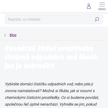
Přejít
na
obsah
Hledat
Blog
Chemické čisticí prostředky
čistírně odpadních vod škodí:
jak je nahradit?
Vybíráte domácí čističku odpadních vod, nebo jste ji
zrovna nainstalovali? Možná si říkáte, jak si rozumí s
chemickými čisticími prostředky. Co si budeme povídat,
společnou řeč úplně nenachází. Vyhněte se jim, pokud