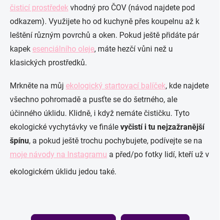
čisticí prostředek
vhodný pro ČOV (návod najdete pod
odkazem). Využijete ho od kuchyně přes koupelnu až k
leštění různým povrchů a oken. Pokud ještě přidáte pár
kapek
esenciálního oleje
, máte hezčí vůni než u
klasických prostředků.
Mrkněte na můj
ekologický startovací balíček
, kde najdete
všechno pohromadě a pusťte se do šetrného, ale
účinného úklidu. Klidně, i když nemáte čističku. Tyto
ekologické vychytávky ve finále
vyčistí i tu nejzažranější
špínu
, a pokud ještě trochu pochybujete, podívejte se na
moje návody na Instagramu
a před/po fotky lidí, kteří už v
ekologickém úklidu jedou také.