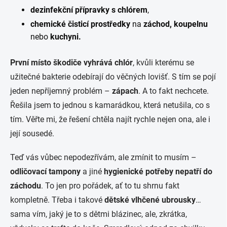
dezinfekční přípravky s chlórem
,
chemické čisticí prostředky
na
záchod, koupelnu
nebo
kuchyni.
První místo škodiče vyhrává chlór
, kvůli kterému se
užitečné bakterie odebírají do věčných lovišť. S tím se pojí
jeden nepříjemný problém –
zápach
. A to fakt nechcete.
Řešila jsem to jednou s kamarádkou, která netušila, co s
tím. Věřte mi, že řešení chtěla najít rychle nejen ona, ale i
její sousedé.
Teď vás vůbec nepodezřívám, ale zmínit to musím –
odličovací tampony
a jiné
hygienické potřeby nepatří do
záchodu
. To jen pro pořádek, ať to tu shrnu fakt
kompletně. Třeba i takové
dětské vlhčené ubrousky
…
sama vím, jaký je to s dětmi blázinec, ale, zkrátka,