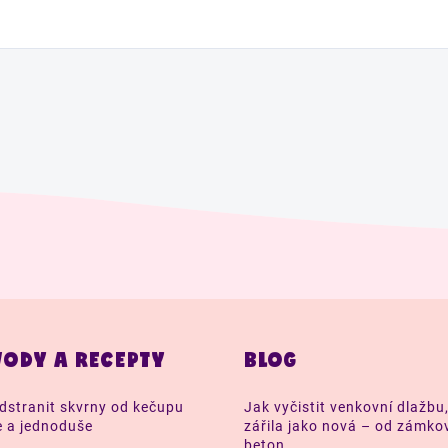
ODY A RECEPTY
BLOG
dstranit skvrny od kečupu
Jak vyčistit venkovní dlažbu
e a jednoduše
zářila jako nová – od zámko
beton