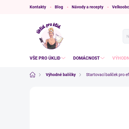
Přejít
Kontakty
Blog
Návody a recepty
Velkoobc
na
obsah
VŠE PRO ÚKLID
DOMÁCNOST
VÝHODN
Domů
Výhodné balíčky
Startovací balíček pro ef
Neohodnoceno
Podrobnosti hodnoce