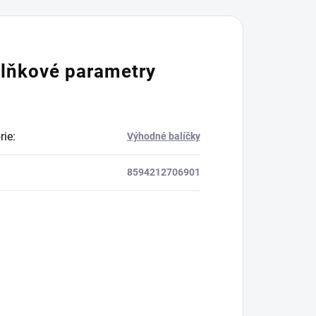
lňkové parametry
rie
:
Výhodné balíčky
8594212706901