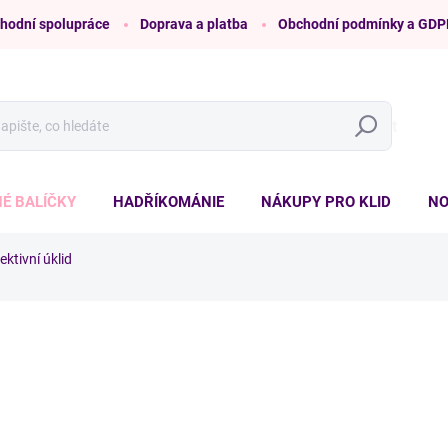
hodní spolupráce
Doprava a platba
Obchodní podmínky a GDP
Hledat
É BALÍČKY
HADŘÍKOMÁNIE
NÁKUPY PRO KLID
NO
ektivní úklid
ní
ZNAČKA:
ÚKLID PRO KLID
od 1 015 Kč
od
975 Kč
/ sada
Měrná
ZVOLTE VARIANTU
cena: