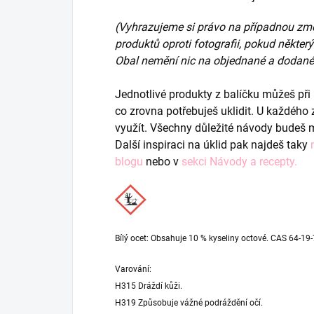
(Vyhrazujeme si právo na případnou změ
produktů oproti fotografii, pokud někte
Obal nemění nic na objednané a dodané 
Jednotlivé produkty z balíčku můžeš při
co zrovna potřebuješ uklidit. U každého z
využít. Všechny důležité návody budeš 
Další inspiraci na úklid pak najdeš taky
blogu
nebo v
sekci Návody a recepty
.
Bílý ocet: Obsahuje 10 % kyseliny octové. CAS 64-19-
Varování:
H315 Dráždí kůži.
H319 Způsobuje vážné podráždění očí.