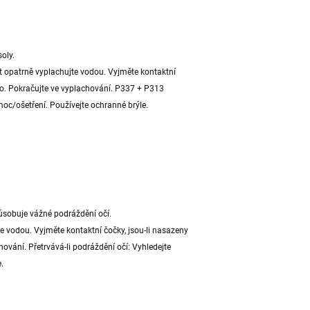
oly.
opatrně vyplachujte vodou. Vyjměte kontaktní
no. Pokračujte ve vyplachování. P337 + P313
moc/ošetření. Používejte ochranné brýle.
ůsobuje vážné podráždění očí.
 vodou. Vyjměte kontaktní čočky, jsou-li nasazeny
ování. Přetrvává-li podráždění očí: Vyhledejte
.