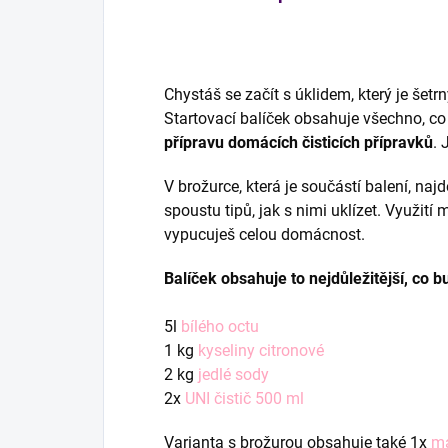
Chystáš se začít s úklidem, který je šetrný
Startovací balíček obsahuje všechno, co
přípravu domácích čisticích přípravků
. 
V brožurce, která je součástí balení, naj
spoustu tipů, jak s nimi uklízet. Využití
vypucuješ celou domácnost.
Balíček obsahuje to nejdůležitější, co 
5l
bílého octu
1 kg
kyseliny citronové
2 kg
jedlé sody
2x
UNI čistič 500 ml
Varianta s brožurou obsahuje také 1x
ma