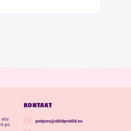
KONTAKT
, aby
podpora
@
uklidproklid.eu
vé po