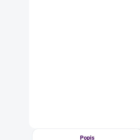
Skladem
Gumové rukavice na úklid
Skl
bar
35 Kč
12
Detail
Gumové rukavice pro spolehlivou
ochranu tvých rukou při úklidu
Sklá
jsou vyrobené z přírodního latexu.
obje
Rukavice jsou prodyšné a zvenku
neb
mají reliéfní vzorek, aby ti nic
neuklouzlo z...
Popis