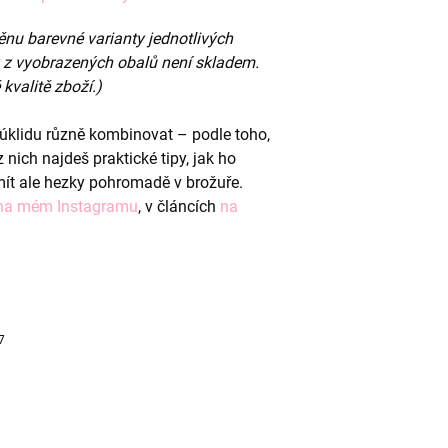
nu barevné varianty jednotlivých
rý z vyobrazených obalů není skladem.
kvalitě zboží.)
 úklidu různě kombinovat – podle toho,
 nich najdeš praktické tipy, jak ho
mít ale hezky pohromadě v brožuře.
na mém Instagramu
, v článcích
na
7