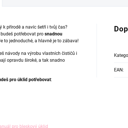
 k přírodě a navíc šetří i tvůj čas?
Dop
 budeš potřebovat pro
snadnou
Je to jednoduché, a hlavně je to zábava!
deš návody na výrobu vlastních čističů i
Katego
 mají opravdu široké, a tak snadno
EAN
:
budeš pro úklid potřebovat
:
nuál pro bleskový úklid