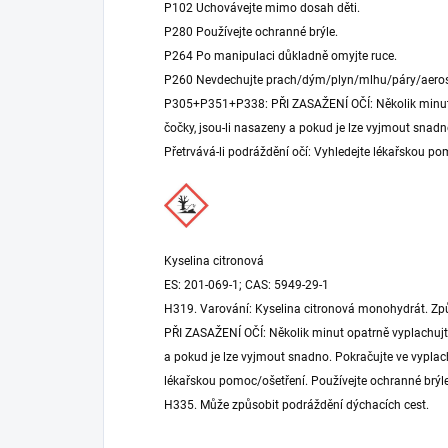
P102 Uchovávejte mimo dosah děti.
P280 Používejte ochranné brýle.
P264 Po manipulaci důkladně omyjte ruce.
P260 Nevdechujte prach/dým/plyn/mlhu/páry/aeros
P305+P351+P338: PŘI ZASAŽENÍ OČÍ: Několik minut 
čočky, jsou-li nasazeny a pokud je lze vyjmout snad
Přetrvává-li podráždění očí: Vyhledejte lékařskou po
Kyselina citronová
ES: 201-069-1; CAS: 5949-29-1
H319. Varování: Kyselina citronová monohydrát. Zp
PŘI ZASAŽENÍ OČÍ: Několik minut opatrně vyplachujte
a pokud je lze vyjmout snadno. Pokračujte ve vyplach
lékařskou pomoc/ošetření. Používejte ochranné brýle
H335. Může způsobit podráždění dýchacích cest.