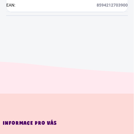
EAN
:
8594212703900
Z
á
p
a
INFORMACE PRO VÁS
t