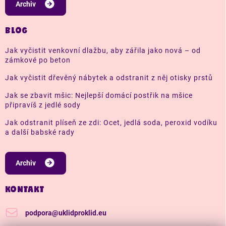
Archiv
BLOG
Jak vyčistit venkovní dlažbu, aby zářila jako nová – od
zámkové po beton
Jak vyčistit dřevěný nábytek a odstranit z něj otisky prstů
Jak se zbavit mšic: Nejlepší domácí postřik na mšice
připravíš z jedlé sody
Jak odstranit plíseň ze zdi: Ocet, jedlá soda, peroxid vodíku
a další babské rady
Archiv
KONTAKT
podpora
@
uklidproklid.eu