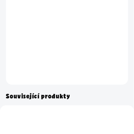
cena:
BARVA
−
+
Přidat do košíku
Skládací kbelík má praktický objem 10 litrů. Je v růžovo-bílém
nebo šedo-bílém provedení.
DETAILNÍ INFORMACE
ZEPTAT SE
HLÍDAT
Související produkty