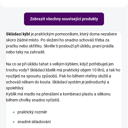
Zobrazit všechny související produkty
Skládací kýbl
je praktickým pomocníkem, který doma nezabere
skoro žádné místo. Po složení ho snadno schováš třeba za
pračku nebo skříňku. Skvěle ti poslouží při úklidu, praní prádla
nebo taky na zahradě.
Na co se při úklidu tahat s velkým kýblem, když potřebuješ jen
trochu vody? Skládací kbelík má praktický objem 10 litrů, a tak ho
využiješ na spoustu způsobů. Pak ho během vteřiny složíš a
schováš někam do kouta. Skládací systém je jednoduchý a
spolehlivý.
Kyblík má madlo na přenášení a kombinaci plastu a silikonu
během chvilky snadno vyčistíš.
praktický rozměr
snadné skladování