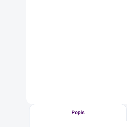
Momentálně nedostupné
Skleněný rozprašovač -
Sk
500 ml
25
219 Kč
19
Detail
Větší skleněný rozprašovač
Skl
využijete na namíchání svého
na 
ekologického čisticího prostředku
čist
nebo UNIverzálního čističe.
odf
Popis