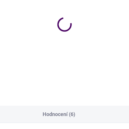
Skladem
Skl
leněný rozprašovač -
Bílý ocet 10% - 5 l
0 ml
379 Kč
9 Kč
Detai
Do košíku
Bílý ocet – to je král úklidu! Na
rozdíl od toho hnědého
eněný rozprašovač využijete
neobsahuje cukr, a tak je perf
namíchání svého ekologického
na úklid celé domácnosti.
icího prostředku nebo
lekovače.
Hodnocení (6)