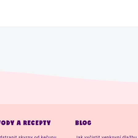
ODY A RECEPTY
BLOG
dstranit skvrny od kečupu
Jak vyčistit venkovní dlažbu