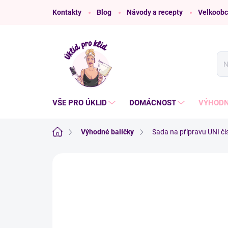
Přejít
Kontakty
Blog
Návody a recepty
Velkoobc
na
obsah
VŠE PRO ÚKLID
DOMÁCNOST
VÝHODN
Domů
Výhodné balíčky
Sada na přípravu UNI či
6 hodnocení
Podrobnosti hodnocení
Z