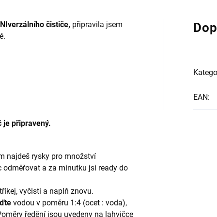
NIverzálního čističe,
připravila jsem
Dop
né.
Katego
EAN
:
č je připravený.
m najdeš rysky pro množství
ic odměřovat a za minutku jsi ready do
říkej, vyčisti a naplň znovu.
eďte
vodou v poměru 1:4 (ocet : voda),
 Poměry ředění jsou uvedeny na lahvičce