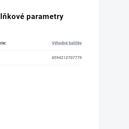
lňkové parametry
rie
:
Výhodné balíčky
8594212707779