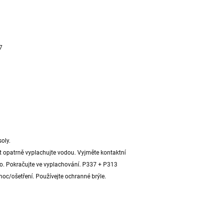
7
oly.
opatrně vyplachujte vodou. Vyjměte kontaktní
no. Pokračujte ve vyplachování. P337 + P313
moc/ošetření. Používejte ochranné brýle.