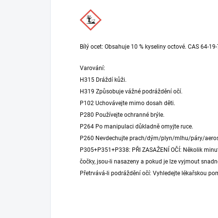
Bílý ocet: Obsahuje 10 % kyseliny octové. CAS 64-19-
Varování:
H315 Dráždí kůži.
H319 Způsobuje vážné podráždění očí.
P102 Uchovávejte mimo dosah děti.
P280 Používejte ochranné brýle.
P264 Po manipulaci důkladně omyjte ruce.
P260 Nevdechujte prach/dým/plyn/mlhu/páry/aeros
P305+P351+P338: PŘI ZASAŽENÍ OČÍ: Několik minut 
čočky, jsou-li nasazeny a pokud je lze vyjmout snad
Přetrvává-li podráždění očí: Vyhledejte lékařskou po