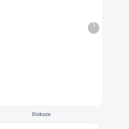
adem
Skladem
Peroxid vodíku 3% - 1 l
Další
165 Kč
produkt
l
Detail
Technický peroxid vodíku zatočí
se zákeřnými skvrnami. Taky
ektní
krásně vybělí prádlo nebo spáry v
koupelně.
Diskuze