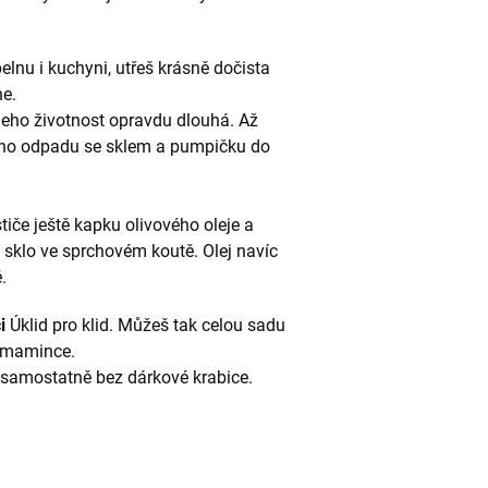
lnu i kuchyni, utřeš krásně dočista
ne.
jeho životnost opravdu dlouhá. Až
ého odpadu se sklem a pumpičku do
tiče ještě kapku olivového oleje a
 sklo ve sprchovém koutě. Olej navíc
é.
ci
Úklid pro klid. Můžeš tak celou sadu
o mamince.
i samostatně bez dárkové krabice.