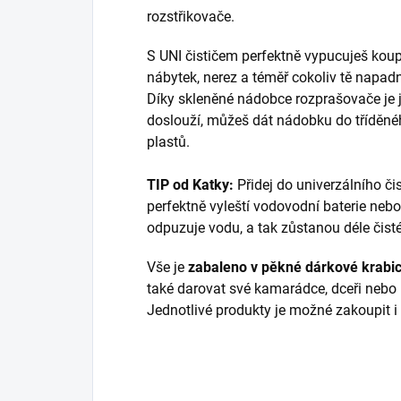
rozstřikovače.
S UNI čističem perfektně vypucuješ koupe
nábytek, nerez a téměř cokoliv tě napad
Díky skleněné nádobce rozprašovače je 
doslouží, můžeš dát nádobku do tříděn
plastů.
TIP od Katky:
Přidej do univerzálního čis
perfektně vyleští vodovodní baterie nebo
odpuzuje vodu, a tak zůstanou déle čist
Vše je
zabaleno v pěkné dárkové krabi
také darovat své kamarádce, dceři neb
Jednotlivé produkty je možné zakoupit 