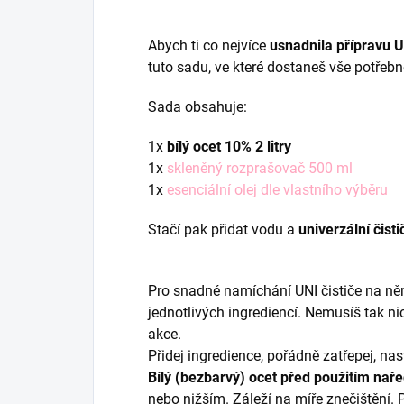
Abych ti co nejvíce
usnadnila přípravu U
tuto sadu, ve které dostaneš vše potřeb
Sada obsahuje:
1x
bílý ocet 10%
2 litry
1x
skleněný rozprašovač 500 ml
1x
esenciální olej dle vlastního výběru
Stačí pak přidat vodu a
univerzální čisti
Pro snadné namíchání UNI čističe na ně
jednotlivých ingrediencí. Nemusíš tak n
akce.
Přidej ingredience, pořádně zatřepej, nast
Bílý (bezbarvý) ocet před použitím nař
nebo nižším. Záleží na míře znečištění.