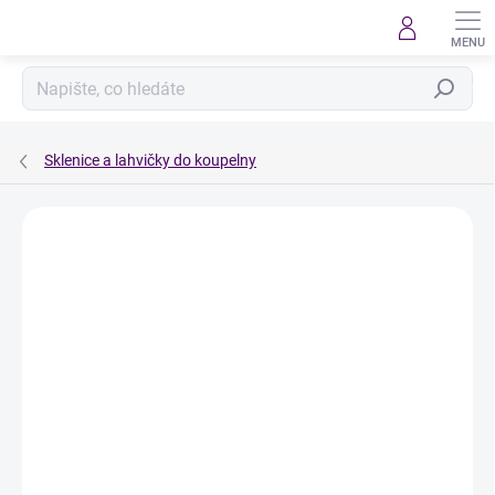
Přejít
na
obsah
Hledat
Sklenice a lahvičky do koupelny
Podrobnosti hodnocení
Neohodnoceno
ZNAČKA:
ÚKLID PRO KLID