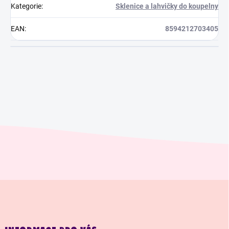
Kategorie
:
Sklenice a lahvičky do koupelny
EAN
:
8594212703405
Z
á
p
a