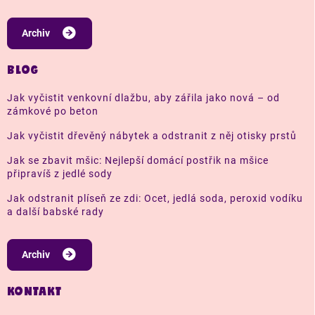
Archiv
BLOG
Jak vyčistit venkovní dlažbu, aby zářila jako nová – od
zámkové po beton
Jak vyčistit dřevěný nábytek a odstranit z něj otisky prstů
Jak se zbavit mšic: Nejlepší domácí postřik na mšice
připravíš z jedlé sody
Jak odstranit plíseň ze zdi: Ocet, jedlá soda, peroxid vodíku
a další babské rady
Archiv
KONTAKT