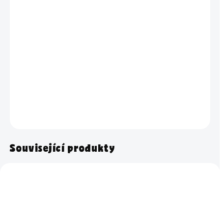
TYP PÍSMA
−
+
Přidat do košíku
Sklenice s praktickým kohoutkem na dávkování a nápisem Prací
gel 2 v 1 o objemu 3,5 litrů.
DETAILNÍ INFORMACE
ZEPTAT SE
HLÍDAT
Související produkty