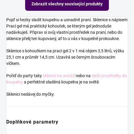
Zobrazit všechny související produkty
Pojď si hezky sladit koupelnu a usnadnit praní. Sklenice s nápisem
Prací gel má praktický kohoutek, se kterým gel jednoduše
nadávkuješ. Připrav si svůj vlastní prostředek na praní, nebo do
sklenice přelij ten kupovaný, ať to u vás v koupelně prokoukne.
Sklenice s kohoutkem na prací gel 2 v 1 má objem 3,5 litrů, výšku
25,1 cm a průměr 14,5 cm. Uzavírá se černým šroubovacím
víčkem.
Pořiď do party taky
sklenici na aviváž
nebo na
další prostředky do
koupelny
a perfektně sladěná koupelna je na světě.
Sklenici nedávej do myčky.
Doplňkové parametry