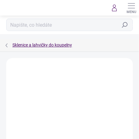
Přejít
na
obsah
Hledat
Sklenice a lahvičky do koupelny
Podrobnosti hodnocení
Neohodnoceno
ZNAČKA:
ÚKLID PRO KLID