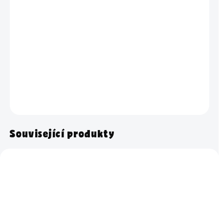
−
+
Přidat do košíku
Sklenice s nápisem Prací kapsle o objemu 3,68 litrů –
pro
bezpečné uskladnění a krásně sladěnou koupelnu.
DETAILNÍ INFORMACE
ZEPTAT SE
HLÍDAT
Související produkty