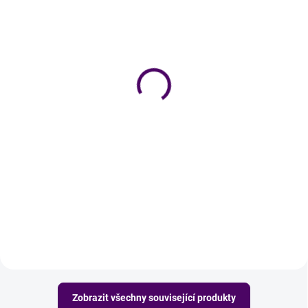
Skladem
Skladem
Perkarbonát sodný a
Prací soda 2 kg a
sklenice 2 l - sada
sklenice 3,68 l - sada
388 Kč
425 Kč
Do košíku
Do košíku
Ušetři si čas s hledáním dvou
Ušetři si čas s hledáním dvou
produktů a kup je rovnou v jedné
produktů a kup je rovnou v jedné
sadě. Sada obsahuje perkarbonát
sadě. Sada obsahuje prací sodu
sodný 1 kg a sklenici s nápisem
2 kg a sklenici s nápisem Prací
Perkarbonát o objemu 2 l.
soda o objemu 3,68 l.
Zobrazit všechny související produkty