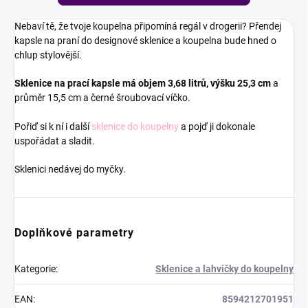
Nebaví tě, že tvoje koupelna připomíná regál v drogerii? Přendej
kapsle na praní do designové sklenice a koupelna bude hned o
chlup stylovější.
Sklenice na prací kapsle má objem 3,68 litrů, výšku 25,3 cm
a
průměr 15,5 cm a černé šroubovací víčko.
Pořiď si k ní i další
sklenice do koupelny
a pojď ji dokonale
uspořádat a sladit.
Sklenici nedávej do myčky.
Doplňkové parametry
Kategorie
:
Sklenice a lahvičky do koupelny
EAN
:
8594212701951