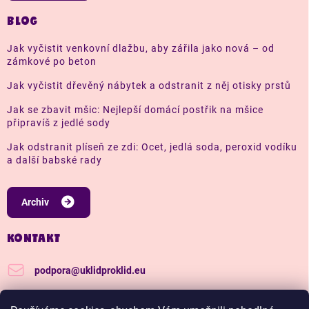
BLOG
Jak vyčistit venkovní dlažbu, aby zářila jako nová – od
zámkové po beton
Jak vyčistit dřevěný nábytek a odstranit z něj otisky prstů
Jak se zbavit mšic: Nejlepší domácí postřik na mšice
připravíš z jedlé sody
Jak odstranit plíseň ze zdi: Ocet, jedlá soda, peroxid vodíku
a další babské rady
Archiv
KONTAKT
podpora
@
uklidproklid.eu
+420 739 562 270