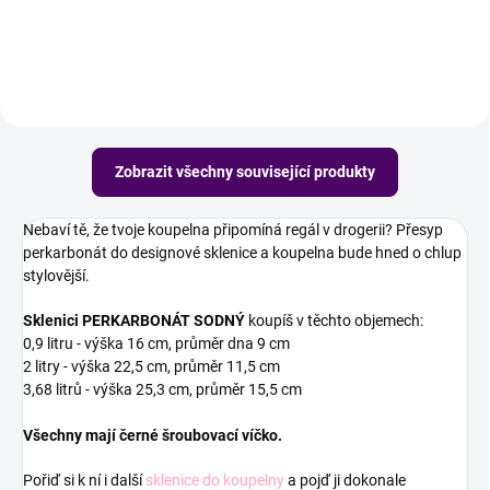
v batolecích kalhotách.
Zobrazit všechny související produkty
Nebaví tě, že tvoje koupelna připomíná regál v drogerii? Přesyp
perkarbonát do designové sklenice a koupelna bude hned o chlup
stylovější.
Sklenici PERKARBONÁT SODNÝ
koupíš v těchto objemech:
0,9 litru - výška 16 cm, průměr dna 9 cm
2 litry - výška 22,5 cm, průměr 11,5 cm
3,68 litrů - výška 25,3 cm, průměr 15,5 cm
Všechny mají černé šroubovací víčko.
Pořiď si k ní i
další
sklenice do koupelny
a pojď ji dokonale