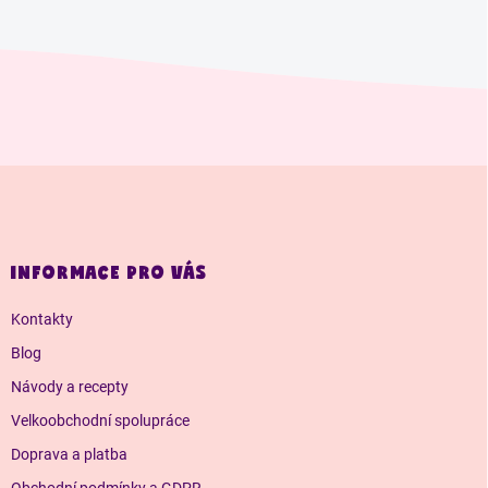
Z
á
p
a
INFORMACE PRO VÁS
t
í
Kontakty
Blog
Návody a recepty
Velkoobchodní spolupráce
Doprava a platba
Obchodní podmínky a GDPR