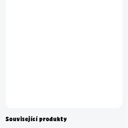
cena:
TYP PÍSMA
VELIKOST
−
+
Přidat do košíku
Sklenice s nápisem Perkarbonát sodný
o objemu 0,9
l
, 2 l nebo
3,68 litrů
– pro bezpečné uskladnění a krásně sladěnou koupelnu.
DETAILNÍ INFORMACE
ZEPTAT SE
HLÍDAT
Související produkty