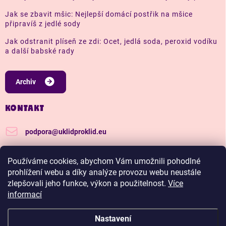
Jak se zbavit mšic: Nejlepší domácí postřik na mšice
připravíš z jedlé sody
Jak odstranit plíseň ze zdi: Ocet, jedlá soda, peroxid vodíku
a další babské rady
Archiv
KONTAKT
podpora
@
uklidproklid.eu
+420 739 562 270
Používáme cookies, abychom Vám umožnili pohodlné
Další tipy a triky, jak na úklid pro klid
prohlížení webu a díky analýze provozu webu neustále
zlepšovali jeho funkce, výkon a použitelnost.
Více
uklidproklid/
informací
Nastavení