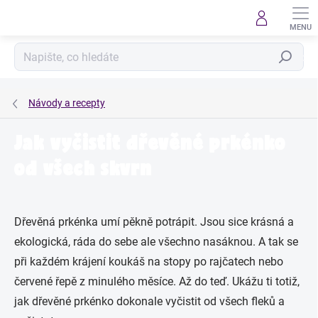
Přejít
na
obsah
Hledat
Návody a recepty
Jak vyčistit dřevěné prkénko
od všech skvrn
Dřevěná prkénka umí pěkně potrápit. Jsou sice krásná a
ekologická, ráda do sebe ale všechno nasáknou. A tak se
při každém krájení koukáš na stopy po rajčatech nebo
červené řepě z minulého měsíce. Až do teď. Ukážu ti totiž,
jak dřevěné prkénko dokonale vyčistit od všech fleků a