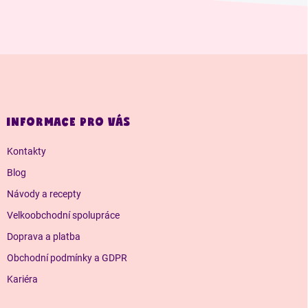
Z
á
p
a
INFORMACE PRO VÁS
t
í
Kontakty
Blog
Návody a recepty
Velkoobchodní spolupráce
Doprava a platba
Obchodní podmínky a GDPR
Kariéra