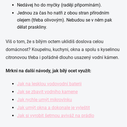
Nedávej ho do myčky (raději připomínám).
Jednou za čas ho natři z obou stran přírodním
olejem (třeba olivovým). Nebudou se v něm pak
dělat praskliny.
Víš o tom, že s bílým octem uklidíš doslova celou
domácnost? Koupelnu, kuchyni, okna a spolu s kyselinou
citronovou třeba i pořádně dlouho usazený vodní kámen.
Mrkni na další návody, jak bílý ocet využít:
Jak na lesklou vodovodní baterii
Jak se zbavit vodního kamene
Jak rychle umýt mikrovlnku
Jak umýt okna a dokonale je vyleštit
Jak si vyrobit šetrnou aviváž na prádlo