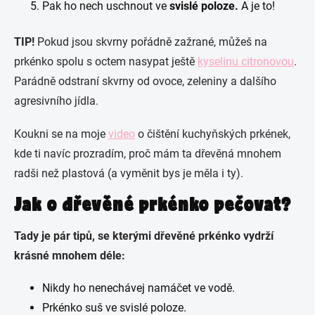
Pak ho nech uschnout ve
svislé poloze.
A je to!
TIP!
Pokud jsou skvrny pořádně zažrané, můžeš na
prkénko spolu s octem nasypat ještě
kyselinu citronovou
.
Parádně odstraní skvrny od ovoce, zeleniny a dalšího
agresivního jídla.
Koukni se na moje
video
o čištění kuchyňských prkének,
kde ti navíc prozradím, proč mám ta dřevěná mnohem
radši než plastová (a vyměnit bys je měla i ty).
Jak o dřevěné prkénko pečovat?
Tady je pár tipů, se kterými dřevěné prkénko vydrží
krásné mnohem déle:
Nikdy ho nenechávej namáčet ve vodě.
Prkénko suš ve svislé poloze.