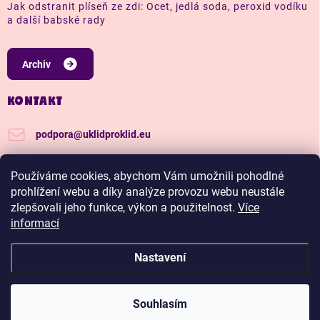
Jak odstranit plíseň ze zdi: Ocet, jedlá soda, peroxid vodíku
a další babské rady
Archiv
KONTAKT
podpora
@
uklidproklid.eu
+420 739 562 270
Používáme cookies, abychom Vám umožnili pohodlné
Další tipy a triky, jak na úklid pro klid
prohlížení webu a díky analýze provozu webu neustále
zlepšovali jeho funkce, výkon a použitelnost.
Více
uklidproklid/
informací
Nastavení
Copyright 2026
Úklid pro klid
. Všechna práva vyhrazena.
Upravit nastavení
cookies
Hadříkománie, čím víc nakoupíš, tím větší slevu budeš
Souhlasím
mít.