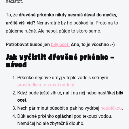
nečistot.
To, že
dřevěné prkénko nikdy nesmíš dávat do myčky,
určitě víš, viď?
Nenávratně by ho poškodila. Proto na to
půjdeme ručně. Ale neboj, půjde to skoro samo.
Potřebovat budeš jen
bílý ocet.
Ano, to je všechno :-)
Jak vyčistit dřevěné prkénko –
návod
Prkénko nejdříve umyj v teplé vodě s šetrným
prostředkem na mytí nádobí
.
Když bude ještě vlhké, nalij na něj nebo nastříkej
bílý
ocet.
Nech pár minut působit a pak ho vydrbej
houbičkou
.
Důkladně prkénko
opláchni
pod tekoucí vodou.
Nemáčej ho ale zbytečně dlouho.