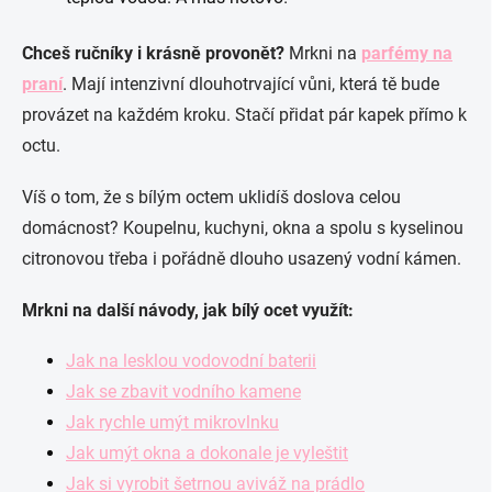
Chceš ručníky i krásně provonět?
Mrkni na
parfémy na
praní
. Mají intenzivní dlouhotrvající vůni, která tě bude
provázet na každém kroku. Stačí přidat pár kapek přímo k
octu.
Víš o tom, že s bílým octem uklidíš doslova celou
domácnost? Koupelnu, kuchyni, okna a spolu s kyselinou
citronovou třeba i pořádně dlouho usazený vodní kámen.
Mrkni na další návody, jak bílý ocet využít:
Jak na lesklou vodovodní baterii
Jak se zbavit vodního kamene
Jak rychle umýt mikrovlnku
Jak umýt okna a dokonale je vyleštit
Jak si vyrobit šetrnou aviváž na prádlo