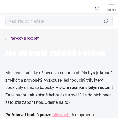
Přejít
na
obsah
Hledat
Návody a recepty
Jak na praní ručníků s octem
Mají tvoje ručníky už něco za sebou a chtěla bys je krásně
změkčit a provonět? Vyzkoušej jednoduchý trik, který
používaly už naše babičky –
praní ručníků s bílým octem!
Zase budou tak krásně heboučké a svěží, že do nich hned
zatoužíš zabořit nos. Jdeme na to?
Potřebovat budeš pouze
bílý ocet.
Jen opravdu