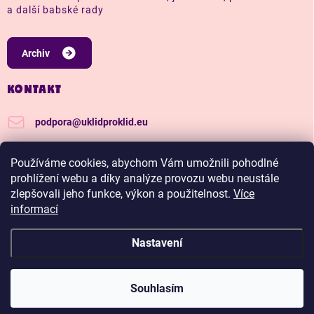
a další babské rady
Archiv
KONTAKT
podpora
@
uklidproklid.eu
+420 739 562 270
Používáme cookies, abychom Vám umožnili pohodlné
Další tipy a triky, jak na úklid pro klid
prohlížení webu a díky analýze provozu webu neustále
zlepšovali jeho funkce, výkon a použitelnost.
Více
uklidproklid/
informací
Nastavení
Copyright 2026
Úklid pro klid
. Všechna práva vyhrazena.
Upravit nastavení
cookies
Hadříkománie, čím víc nakoupíš, tím větší slevu budeš
Souhlasím
mít.
Vytvořil Shoptet Premium