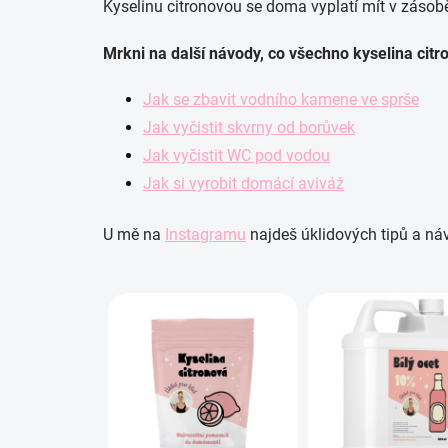
Kyselinu citronovou se doma vyplatí mít v zásobě, 
Mrkni na další návody, co všechno kyselina citr
Jak se zbavit vodního kamene ve sprše
Jak vyčistit skvrny od borůvek
Jak vyčistit WC pod vodou
Jak si vyrobit domácí aviváž
U mě na
Instagramu
najdeš úklidových tipů a ná