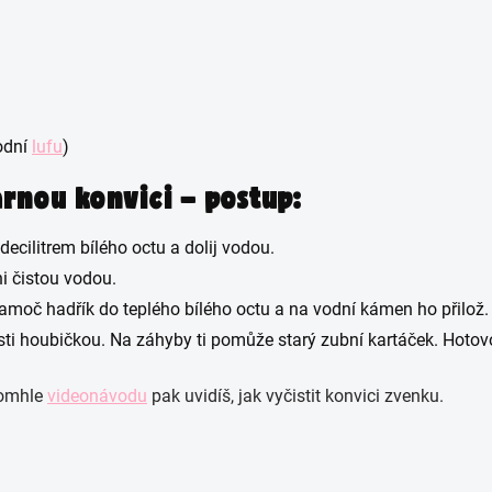
odní
lufu
)
arnou konvici – postup:
 decilitrem bílého octu a dolij vodou.
ni čistou vodou.
namoč hadřík do teplého bílého octu a na vodní kámen ho přilož.
sti houbičkou. Na záhyby ti pomůže starý zubní kartáček. Hotov
 tomhle
videonávodu
pak uvidíš, jak vyčistit konvici zvenku.