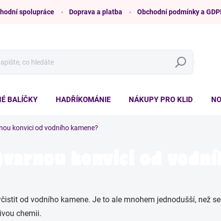
hodní spolupráce
Doprava a platba
Obchodní podmínky a GDP
Hledat
É BALÍČKY
HADŘÍKOMÁNIE
NÁKUPY PRO KLID
NO
arnou konvici od vodního kamene?
lo)varnou konvici od vod
yčistit od vodního kamene. Je to ale mnohem jednodušší, než s
ivou chemii.