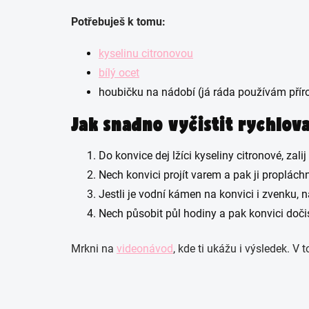
Potřebuješ k tomu:
kyselinu citronovou
bílý ocet
houbičku na nádobí (já ráda používám přír
Jak snadno vyčistit rychlov
Do konvice dej lžíci kyseliny citronové, zalij
Nech konvici projít varem a pak ji proplách
Jestli je vodní kámen na konvici i zvenku, 
Nech působit půl hodiny a pak konvici doči
Mrkni na
videonávod
, kde ti ukážu i výsledek. V