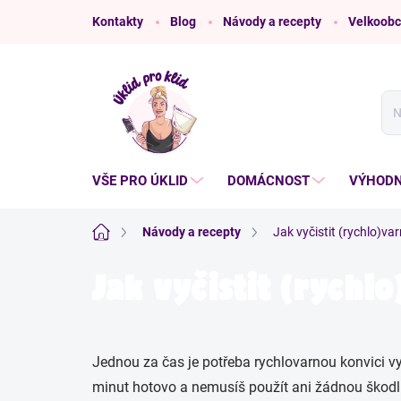
Přejít
Kontakty
Blog
Návody a recepty
Velkoobc
na
obsah
VŠE PRO ÚKLID
DOMÁCNOST
VÝHODN
Domů
Návody a recepty
Jak vyčistit (rychlo)v
Jak vyčistit (rych
Jednou za čas je potřeba rychlovarnou konvici v
minut hotovo a nemusíš použít ani žádnou škodl