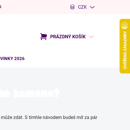
CZK
R
Kariéra
PRÁZDNÝ KOŠÍK
NÁKUPNÍ
KOŠÍK
VINKY 2026
ního kamene?
e může zdát. S tímhle návodem budeš mít za pár