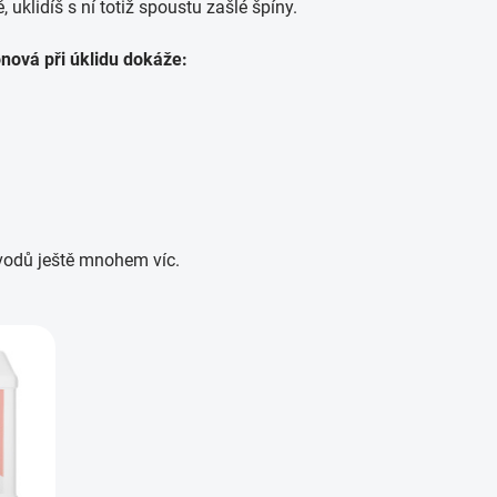
uklidíš s ní totiž spoustu zašlé špíny.
onová při úklidu dokáže:
vodů ještě mnohem víc.