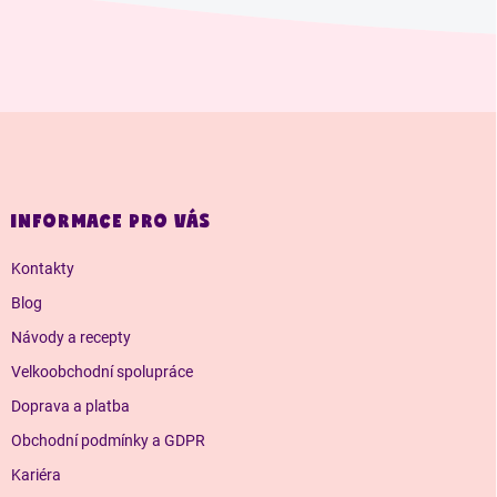
Z
á
p
a
INFORMACE PRO VÁS
t
í
Kontakty
Blog
Návody a recepty
Velkoobchodní spolupráce
Doprava a platba
Obchodní podmínky a GDPR
Kariéra