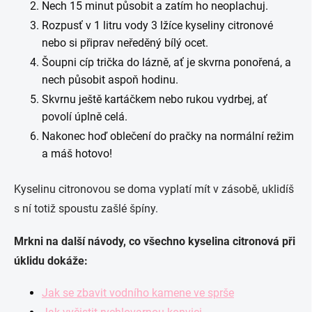
Nech 15 minut působit a zatím ho neoplachuj.
Rozpusť v 1 litru vody 3 lžíce kyseliny citronové
nebo si připrav neředěný bílý ocet.
Šoupni cíp trička do lázně, ať je skvrna ponořená, a
nech působit aspoň hodinu.
Skvrnu ještě kartáčkem nebo rukou vydrbej, ať
povolí úplně celá.
Nakonec hoď oblečení do pračky na normální režim
a máš hotovo!
Kyselinu citronovou se doma vyplatí mít v zásobě, uklidíš
s ní totiž spoustu zašlé špíny.
Mrkni na další návody, co všechno kyselina citronová při
úklidu dokáže:
Jak se zbavit vodního kamene ve sprše