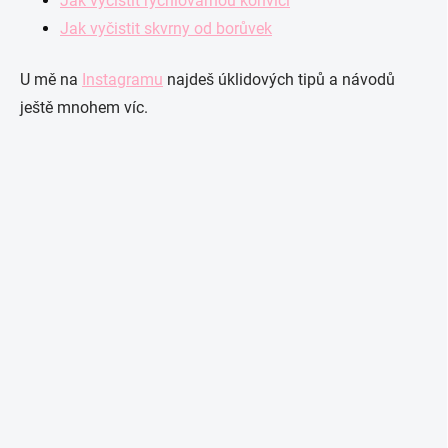
Jak vyčistit rychlovarnou konvici
Jak vyčistit skvrny od borůvek
U mě na
Instagramu
najdeš úklidových tipů a návodů
ještě mnohem víc.