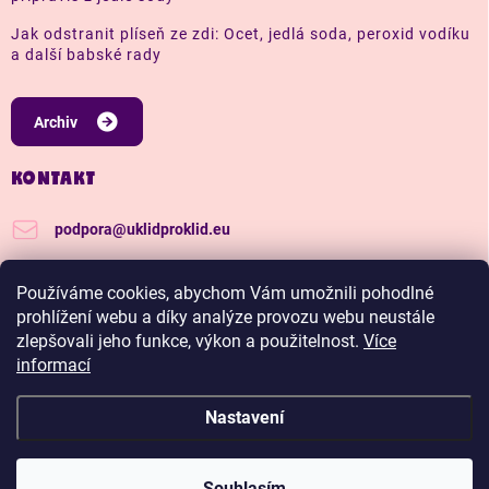
Jak odstranit plíseň ze zdi: Ocet, jedlá soda, peroxid vodíku
a další babské rady
Archiv
KONTAKT
podpora
@
uklidproklid.eu
+420 739 562 270
Používáme cookies, abychom Vám umožnili pohodlné
Další tipy a triky, jak na úklid pro klid
prohlížení webu a díky analýze provozu webu neustále
zlepšovali jeho funkce, výkon a použitelnost.
Více
uklidproklid/
informací
Nastavení
Copyright 2026
Úklid pro klid
. Všechna práva vyhrazena.
Upravit nastavení
cookies
Hadříkománie, čím víc nakoupíš, tím větší slevu budeš
Souhlasím