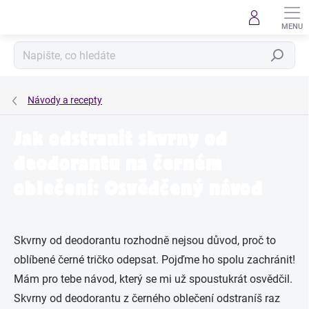
Přejít
na
obsah
Hledat
Návody a recepty
Jak odstranit skvrny od
deodorantu na černém
oblečení: Osvědčený návod
Skvrny od deodorantu rozhodně nejsou důvod, proč to
oblíbené černé tričko odepsat. Pojďme ho spolu zachránit!
Mám pro tebe návod, který se mi už spoustukrát osvědčil.
Skvrny od deodorantu z černého oblečení odstraníš raz