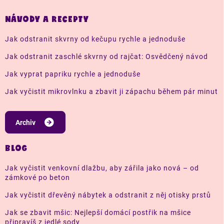
NÁVODY A RECEPTY
Jak odstranit skvrny od kečupu rychle a jednoduše
Jak odstranit zaschlé skvrny od rajčat: Osvědčený návod
Jak vyprat papriku rychle a jednoduše
Jak vyčistit mikrovlnku a zbavit ji zápachu během pár minut
Archiv
BLOG
Jak vyčistit venkovní dlažbu, aby zářila jako nová – od
zámkové po beton
Jak vyčistit dřevěný nábytek a odstranit z něj otisky prstů
Jak se zbavit mšic: Nejlepší domácí postřik na mšice
připravíš z jedlé sody