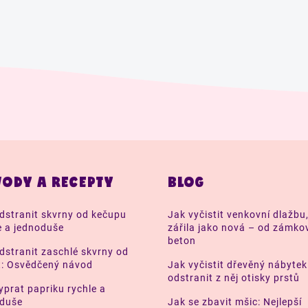
ODY A RECEPTY
BLOG
dstranit skvrny od kečupu
Jak vyčistit venkovní dlažbu
e a jednoduše
zářila jako nová – od zámko
beton
dstranit zaschlé skvrny od
t: Osvědčený návod
Jak vyčistit dřevěný nábytek
odstranit z něj otisky prstů
yprat papriku rychle a
oduše
Jak se zbavit mšic: Nejlepší