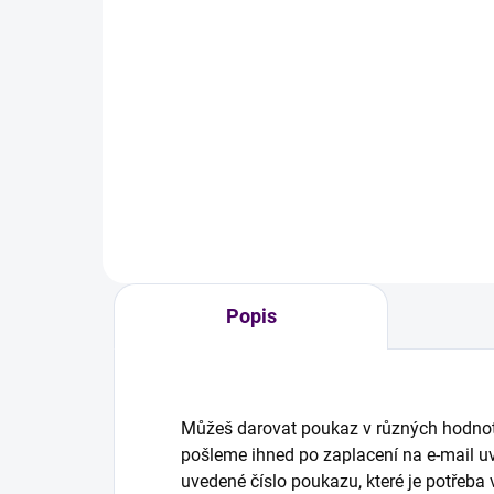
300 Kč
49
od
Detail
Daruj svým blízkým čas v podobě
Houb
dárkového poukazu na přírodní
kaž
čisticí prostředky Úklid pro klid.
vyt
spol
chlu
Popis
Můžeš darovat poukaz v různých hodnot
pošleme ihned po zaplacení na e-mail u
uvedené číslo poukazu, které je potřeba v