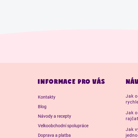
Z
á
INFORMACE PRO VÁS
NÁV
p
a
Jak o
Kontakty
t
rychl
í
Blog
Jak o
Návody a recepty
rajča
Velkoobchodní spolupráce
Jak v
Doprava a platba
jedn