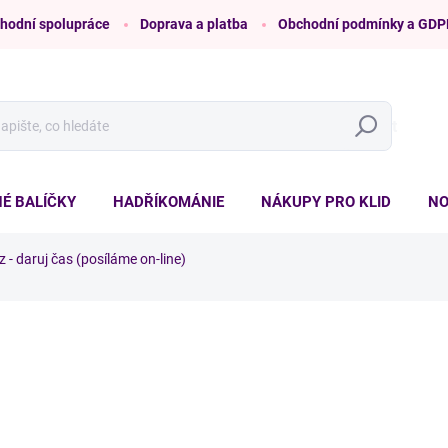
hodní spolupráce
Doprava a platba
Obchodní podmínky a GDP
Hledat
É BALÍČKY
HADŘÍKOMÁNIE
NÁKUPY PRO KLID
NO
 - daruj čas (posíláme on-line)
ní
ZNAČKA:
ÚKLID PRO KLID
od
500 Kč
/ ks
Měrná
ZVOLTE VARIANTU
cena:
DÁRKOVÝ POUKAZ