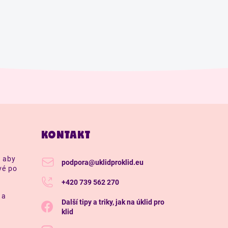
KONTAKT
, aby
podpora
@
uklidproklid.eu
vé po
+420 739 562 270
 a
Další tipy a triky, jak na úklid pro
klid