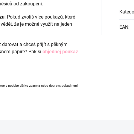
 měsíců od zakoupení.
Katego
zu
: Pokud zvolíš více poukazů, které
vědět, že je možné využít na jeden
EAN
:
 darovat a chceš přijít s pěkným
kném papíře? Pak si
objednej poukaz
akce v podobě dárku zdarma nebo dopravy, pokud není