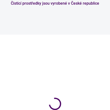
Čisticí prostředky jsou vyrobené v České republice
Skl
Skladem
Podlahočistič
p s houbou se
119 Kč
ímacím mechanismem