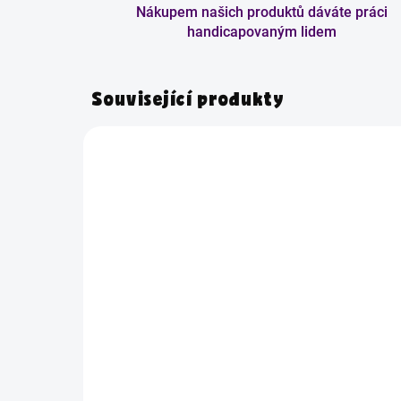
Nákupem našich produktů dáváte práci
handicapovaným lidem
Související produkty
AKCE
Skladem
Dárkový poukaz - daruj
Mo
čas
žd