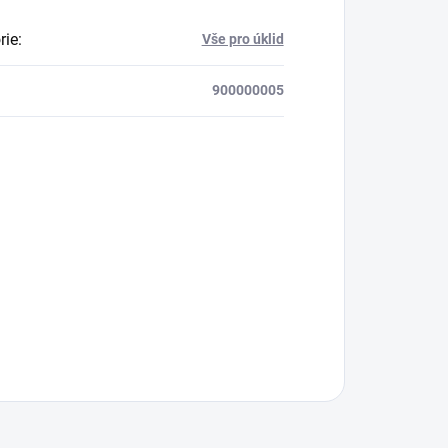
rie
:
Vše pro úklid
900000005