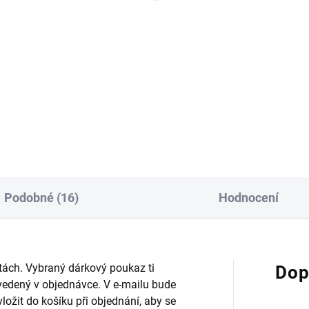
Měrná
11,90 Kč / 100 ml
9 Kč
cena:
Detai
Do košíku
Čistič na podlahy s marseills
ový mop, který si poradí s
mýdlem = čistota na každém
dou kapkou. Parádně saje,
kroku.
ře dokonale dosucha a
ehlivě zachytí prach, vlasy i
py.
Podobné (16)
Hodnocení
ách. Vybraný dárkový poukaz ti
Dop
vedený v objednávce. V e-mailu bude
ložit do košíku při objednání, aby se