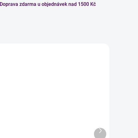
Doprava zdarma u objednávek nad 1500 Kč
NOVINKA
adem
Skladem
Vlhkočistič 500 ml
159 Kč
Další
produkt