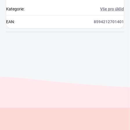
Kategorie
:
Vše pro úklid
EAN
:
8594212701401
Z
á
p