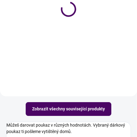
Do košíku
500 Kč
od
Detail
Látkový koš, který dělá v chaosu
pořádek.
Daruj svým blízkým čas v podobě
dárkového poukazu na přírodní
čisticí prostředky Úklid pro klid.
Zobrazit všechny související produkty
Můžeš darovat poukaz v různých hodnotách. Vybraný dárkový
poukaz ti pošleme vytištěný domů.