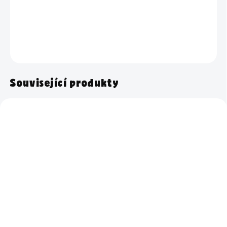
čisticí prostředky Úklid pro klid.
DETAILNÍ INFORMACE
ZEPTAT SE
HLÍDAT
Související produkty
Skladem
Skladem
Elektronický dárkový
Látkový koš - čtverec
poukaz - daruj čas
189 Kč
(posíláme on-line)