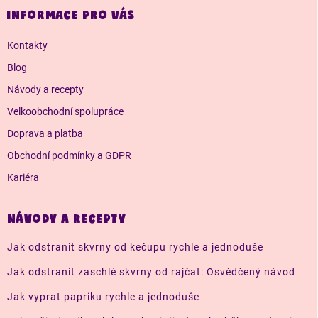
a
INFORMACE PRO VÁS
t
í
Kontakty
Blog
Návody a recepty
Velkoobchodní spolupráce
Doprava a platba
Obchodní podmínky a GDPR
Kariéra
NÁVODY A RECEPTY
Jak odstranit skvrny od kečupu rychle a jednoduše
Jak odstranit zaschlé skvrny od rajčat: Osvědčený návod
Jak vyprat papriku rychle a jednoduše