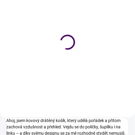
Skladem
Skladem
Plastový organizér
Držák na kuchyňské
utěrky
99 Kč
od
99 Kč
Detail
Detail
Jednoduchý box na každodenní
pořádek. Otevřený, přehledný a
Jednoduchý držák, který udrží
vždy po ruce.
utěrky vždy po ruce. Bez vrtání a
s maximem elegance.
Ahoj, jsem kovový drátěný košík, který udělá pořádek a přitom
zachová vzdušnost a přehled. Vejdu se do poličky, šuplíku i na
linku – a díky svému designu se za mě rozhodně stydět nemusíš.