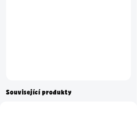
TYP PÍSMA
−
+
Přidat do košíku
Sklenice s praktickým kohoutkem na dávkování a nápisem Aviváž
o objemu 3,5 litrů.
DETAILNÍ INFORMACE
ZEPTAT SE
HLÍDAT
Související produkty