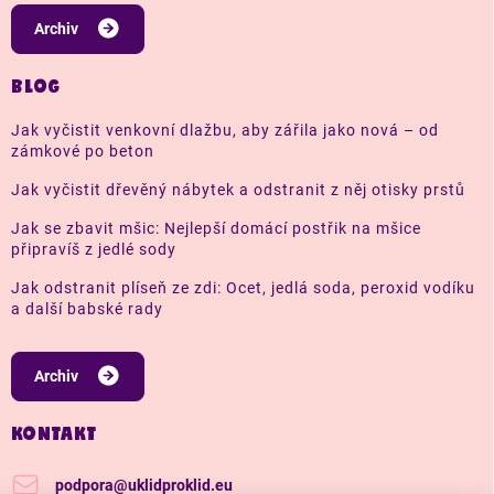
Archiv
BLOG
Jak vyčistit venkovní dlažbu, aby zářila jako nová – od
zámkové po beton
Jak vyčistit dřevěný nábytek a odstranit z něj otisky prstů
Jak se zbavit mšic: Nejlepší domácí postřik na mšice
připravíš z jedlé sody
Jak odstranit plíseň ze zdi: Ocet, jedlá soda, peroxid vodíku
a další babské rady
Archiv
KONTAKT
podpora
@
uklidproklid.eu