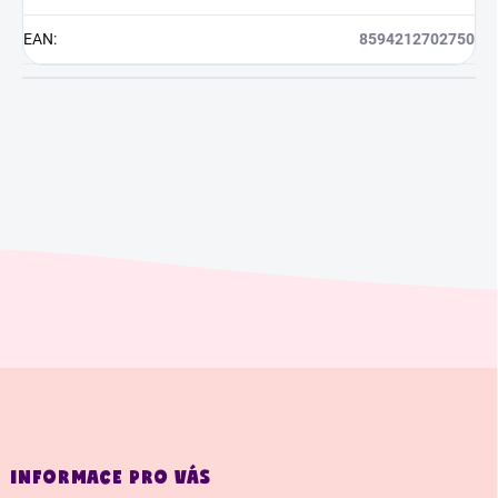
EAN
:
8594212702750
Z
á
p
a
INFORMACE PRO VÁS