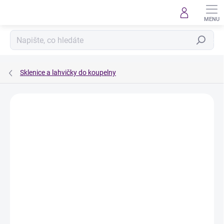
Přejít
na
obsah
Hledat
Sklenice a lahvičky do koupelny
Podrobnosti hodnocení
Neohodnoceno
ZNAČKA:
ÚKLID PRO KLID