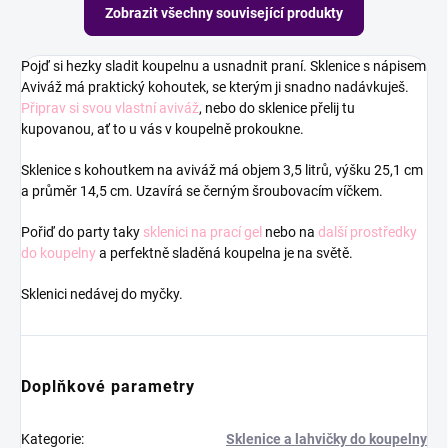
Zobrazit všechny související produkty
Pojď si hezky sladit koupelnu a usnadnit praní. Sklenice s nápisem
Aviváž má praktický kohoutek, se kterým ji snadno nadávkuješ.
Připrav si svou vlastní aviváž
, nebo do sklenice přelij tu
kupovanou, ať to u vás v koupelně prokoukne.
Sklenice s kohoutkem na aviváž má objem 3,5 litrů, výšku 25,1 cm
a průměr 14,5 cm. Uzavírá se černým šroubovacím víčkem.
Pořiď do party taky
sklenici na prací gel
nebo na
další prostředky
do koupelny
a perfektně sladěná koupelna je na světě.
Sklenici nedávej do myčky.
Doplňkové parametry
Kategorie
:
Sklenice a lahvičky do koupelny