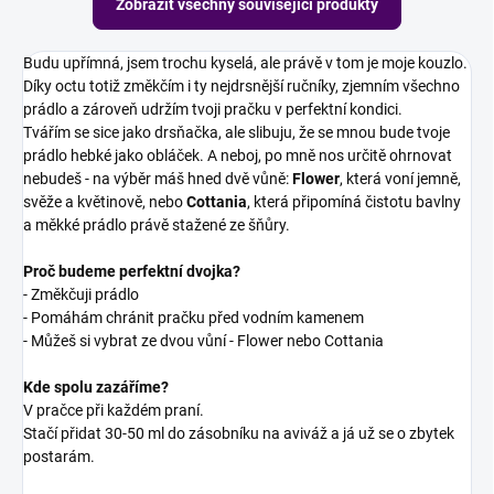
Zobrazit všechny související produkty
Budu upřímná, jsem trochu kyselá, ale právě v tom je moje kouzlo.
Díky octu totiž změkčím i ty nejdrsnější ručníky, zjemním všechno
prádlo a zároveň udržím tvoji pračku v perfektní kondici.
Tvářím se sice jako drsňačka, ale slibuju, že se mnou bude tvoje
prádlo hebké jako obláček. A neboj, po mně nos určitě ohrnovat
nebudeš - na výběr máš hned dvě vůně:
Flower
, která voní jemně,
svěže a květinově, nebo
Cottania
, která připomíná čistotu bavlny
a měkké prádlo právě stažené ze šňůry.
Proč budeme perfektní dvojka?
- Změkčuji prádlo
- Pomáhám chránit pračku před vodním kamenem
- Můžeš si vybrat ze dvou vůní - Flower nebo Cottania
Kde spolu zazáříme?
V pračce při každém praní.
Stačí přidat 30-50 ml do zásobníku na aviváž a já už se o zbytek
postarám.