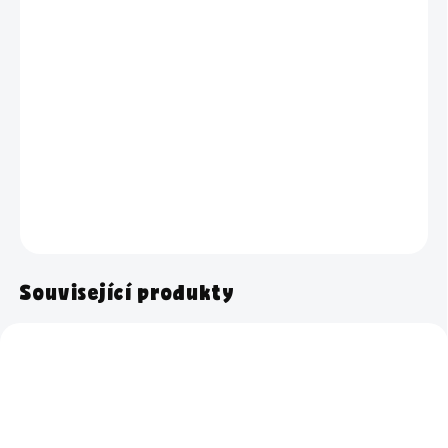
−
+
Přidat do košíku
Občas jsem trochu kyselá, ale jinak by to nešlo. Díky mně bude
prádlo hebké, svěží a pračka jako nová.
DETAILNÍ INFORMACE
ZEPTAT SE
HLÍDAT
Související produkty