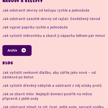
NÁVODY A RECEPTY
Jak odstranit skvrny od kečupu rychle a jednoduše
Jak odstranit zaschlé skvrny od rajčat: Osvědčený návod
Jak vyprat papriku rychle a jednoduše
Jak vyčistit mikrovlnku a zbavit ji zápachu během pár minut
Archiv
BLOG
Jak vyčistit venkovní dlažbu, aby zářila jako nová – od
zámkové po beton
Jak vyčistit dřevěný nábytek a odstranit z něj otisky prstů
Jak se zbavit mšic: Nejlepší domácí postřik na mšice
připravíš z jedlé sody
Jak odstranit plíseň ze zdi: Ocet, jedlá soda, peroxid vodíku