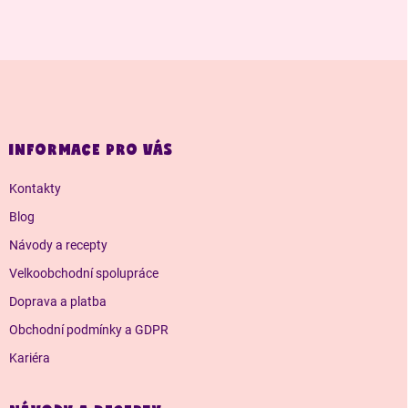
Z
á
p
a
INFORMACE PRO VÁS
t
í
Kontakty
Blog
Návody a recepty
Velkoobchodní spolupráce
Doprava a platba
Obchodní podmínky a GDPR
Kariéra