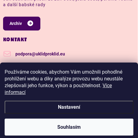
a další babské rady
Archiv
KONTAKT
podpora
@
uklidproklid.eu
+420 739 562 270
Používáme cookies, abychom Vám umožnili pohodlné
Další tipy a triky, jak na úklid pro klid
prohlížení webu a díky analýze provozu webu neustále
zlepšovali jeho funkce, výkon a použitelnost.
Více
uklidproklid/
informací
Nastavení
Copyright 2026
Úklid pro klid
. Všechna práva vyhrazena.
Upravit nastavení
cookies
Hadříkománie, čím víc nakoupíš, tím větší slevu budeš
Souhlasím
mít.
Vytvořil Shoptet Premium