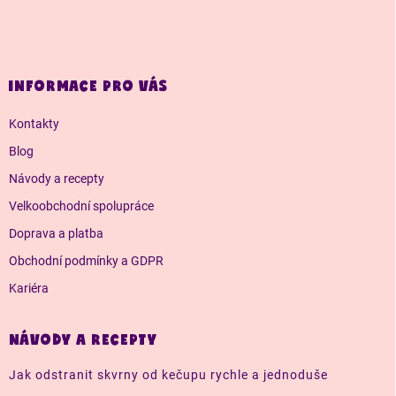
Z
á
p
a
INFORMACE PRO VÁS
t
í
Kontakty
Blog
Návody a recepty
Velkoobchodní spolupráce
Doprava a platba
Obchodní podmínky a GDPR
Kariéra
NÁVODY A RECEPTY
Jak odstranit skvrny od kečupu rychle a jednoduše