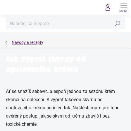
Přejít
na
obsah
Hledat
Návody a recepty
Jak vyprat skvrny od
opalovacího krému
Ať se snažíš sebevíc, alespoň jednou za sezónu krém
skončí na oblečení. A vyprat takovou skvrnu od
opalovacího krému není jen tak. Naštěstí mám pro tebe
ověřený postup, jak se skvrn od krému zbavíš i bez
toxické chemie.