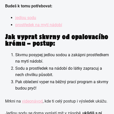
Budeš k tomu potřebovat:
jedlou sodu
prostředek na mytí nádobí
Jak vyprat skvrny od opalovacího
krému – postup:
Skvrnu posypej jedlou sodou a zakápni prostředkem
na mytí nádobí.
Sodu a prostředek na nádobí do látky zapracuj a
nech chvilku působit.
Pak oblečení vyper na běžný prací program a skvrny
budou pryč!
Mrkni na
videonávod
, kde ti celý postup i výsledek ukážu.
Jedlou sodu se doma vyplatí mít v zásobě,
uklidíš s ní