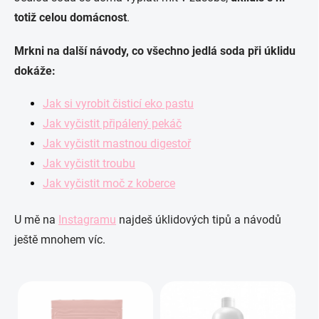
totiž celou domácnost
.
Mrkni na další návody, co všechno jedlá soda při úklidu
dokáže:
Jak si vyrobit čisticí eko pastu
Jak vyčistit připálený pekáč
Jak vyčistit mastnou digestoř
Jak vyčistit troubu
Jak vyčistit moč z koberce
U mě na
Instagramu
najdeš úklidových tipů a návodů
ještě mnohem víc.