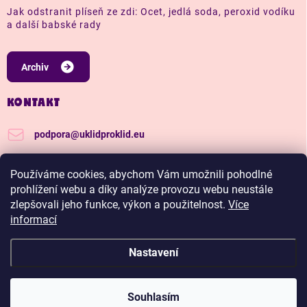
Jak odstranit plíseň ze zdi: Ocet, jedlá soda, peroxid vodíku
a další babské rady
Archiv
KONTAKT
podpora
@
uklidproklid.eu
+420 739 562 270
Používáme cookies, abychom Vám umožnili pohodlné
Další tipy a triky, jak na úklid pro klid
prohlížení webu a díky analýze provozu webu neustále
zlepšovali jeho funkce, výkon a použitelnost.
Více
uklidproklid/
informací
Nastavení
Copyright 2026
Úklid pro klid
. Všechna práva vyhrazena.
Upravit nastavení
cookies
Hadříkománie, čím víc nakoupíš, tím větší slevu budeš
Souhlasím
mít.