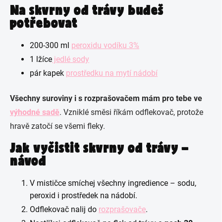
Na skvrny od trávy budeš
potřebovat
200-300 ml
peroxidu vodíku 3%
1 lžíce
jedlé sody
pár kapek
prostředku na mytí nádobí
Všechny suroviny i s rozprašovačem mám pro tebe ve
výhodné sadě
. Vzniklé směsi říkám odflekovač, protože
hravě zatočí se všemi fleky.
Jak vyčistit skvrny od trávy –
návod
V mističce smíchej všechny ingredience – sodu,
peroxid i prostředek na nádobí.
Odflekovač nalij do
rozprašovače
.