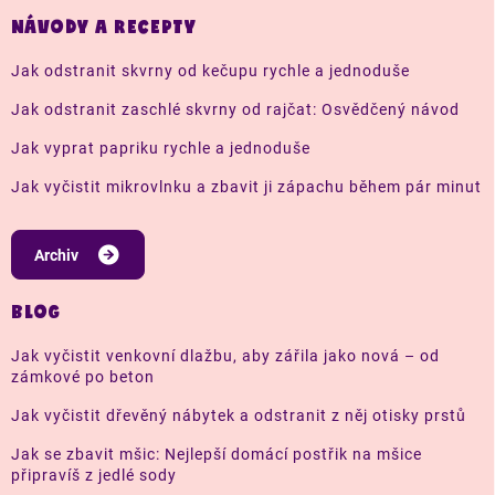
NÁVODY A RECEPTY
Jak odstranit skvrny od kečupu rychle a jednoduše
Jak odstranit zaschlé skvrny od rajčat: Osvědčený návod
Jak vyprat papriku rychle a jednoduše
Jak vyčistit mikrovlnku a zbavit ji zápachu během pár minut
Archiv
BLOG
Jak vyčistit venkovní dlažbu, aby zářila jako nová – od
zámkové po beton
Jak vyčistit dřevěný nábytek a odstranit z něj otisky prstů
Jak se zbavit mšic: Nejlepší domácí postřik na mšice
připravíš z jedlé sody