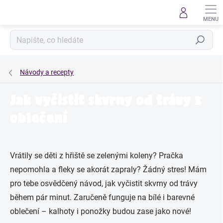
Přejít
na
obsah
Hledat
Návody a recepty
Jak vyčistit skvrny od trávy z
oblečení
Vrátily se děti z hřiště se zelenými koleny? Pračka
nepomohla a fleky se akorát zapraly? Žádný stres! Mám
pro tebe osvědčený návod, jak vyčistit skvrny od trávy
během pár minut. Zaručeně funguje na bílé i barevné
oblečení – kalhoty i ponožky budou zase jako nové!