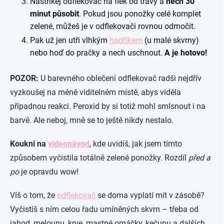
Nastříkej odflekovač na flek od trávy a
nech 30
minut působit
. Pokud jsou ponožky celé komplet
zelené, můžeš je v odflekovači rovnou odmočit.
Pak už jen utři vlhkým
hadříkem
(u malé skvrny)
nebo hoď do pračky a nech uschnout.
A je hotovo!
POZOR:
U barevného oblečení odflekovač radši nejdřív
vyzkoušej na méně viditelném místě, abys viděla
případnou reakci. Peroxid by si totiž mohl smlsnout i na
barvě. Ale neboj, mně se to ještě nikdy nestalo.
Koukni na
videonávod
, kde uvidíš, jak jsem tímto
způsobem vyčistila totálně zelené ponožky. Rozdíl
před a
po
je opravdu wow!
Víš o tom, že
odflekovač
se doma vyplatí mít v zásobě?
Vyčistíš s ním celou řadu umíněných skvrn – třeba od
jahod, melounu, krve, mastné omáčky, kečupu a dalších