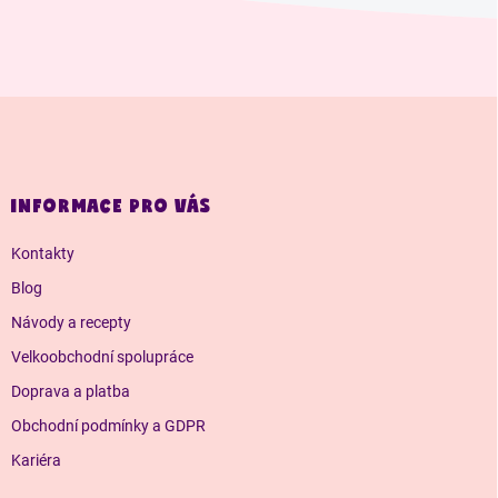
Z
á
p
a
INFORMACE PRO VÁS
t
í
Kontakty
Blog
Návody a recepty
Velkoobchodní spolupráce
Doprava a platba
Obchodní podmínky a GDPR
Kariéra