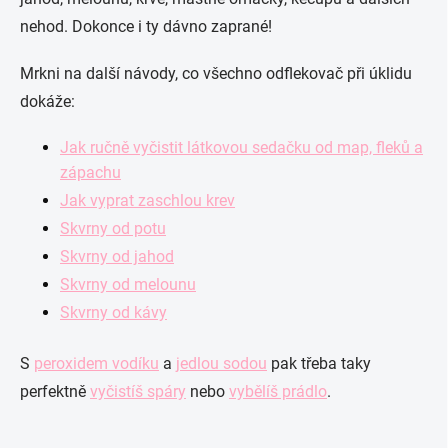
nehod. Dokonce i ty dávno zaprané!
Mrkni na další návody, co všechno odflekovač při úklidu
dokáže:
Jak ručně vyčistit látkovou sedačku od map, fleků a
zápachu
Jak vyprat zaschlou krev
Skvrny od potu
Skvrny od jahod
Skvrny od melounu
Skvrny od kávy
S
peroxidem vodíku
a
jedlou sodou
pak třeba taky
perfektně
vyčistíš spáry
nebo
vybělíš prádlo
.