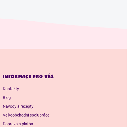
Z
á
p
a
INFORMACE PRO VÁS
t
í
Kontakty
Blog
Návody a recepty
Velkoobchodní spolupráce
Doprava a platba