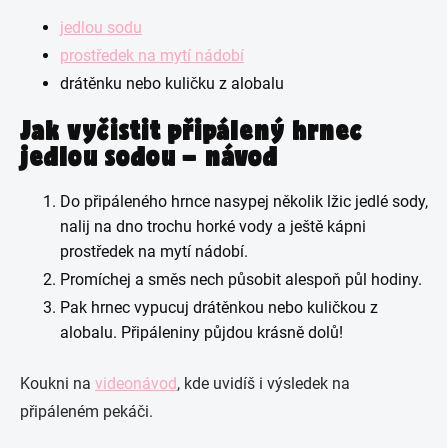
jedlou sodu
prostředek na mytí nádobí
drátěnku nebo kuličku z alobalu
Jak vyčistit připálený hrnec
jedlou sodou – návod
Do připáleného hrnce nasypej několik lžic jedlé sody,
nalij na dno trochu horké vody a ještě kápni
prostředek na mytí nádobí.
Promíchej a směs nech působit alespoň půl hodiny.
Pak hrnec vypucuj drátěnkou nebo kuličkou z
alobalu. Připáleniny půjdou krásně dolů!
Koukni na
videonávod
, kde uvidíš i výsledek na
připáleném pekáči.