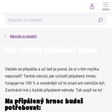
Přejít
na
obsah
Hledat
Návody a recepty
Jak vyčistit připálený hrnec
Večeře se připálila a už teď je jasné, že si s tím myčka
neporadí? Tenhle návod, jak vyčistit připálený hrnec,
funguje na 100 % a snadnější už to snad ani nemůže být.
Zachránil mě z každé připálené nehody. Tak pojď na to!
Na připálený hrnec budeš
potřebovat: