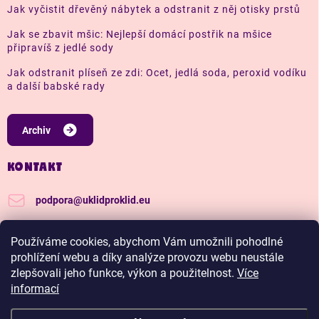
Jak vyčistit dřevěný nábytek a odstranit z něj otisky prstů
Jak se zbavit mšic: Nejlepší domácí postřik na mšice
připravíš z jedlé sody
Jak odstranit plíseň ze zdi: Ocet, jedlá soda, peroxid vodíku
a další babské rady
Archiv
KONTAKT
podpora
@
uklidproklid.eu
+420 739 562 270
Používáme cookies, abychom Vám umožnili pohodlné
Další tipy a triky, jak na úklid pro klid
prohlížení webu a díky analýze provozu webu neustále
zlepšovali jeho funkce, výkon a použitelnost.
Více
uklidproklid/
informací