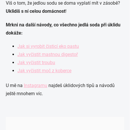
Víš o tom, že jedlou sodu se doma vyplatí mít v zásobě?
Uklidíš s ní celou domácnost
!
Mrkni na další návody, co všechno jedlá soda při úklidu
dokáže:
Jak si vyrobit čisticí eko pastu
Jak vyčistit mastnou digestoř
Jak vyčistit troubu
Jak vyčistit moč z koberce
U mě na
Instagramu
najdeš úklidových tipů a návodů
ještě mnohem víc.