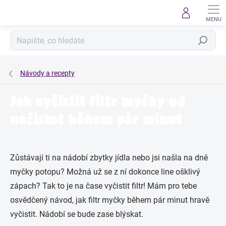
Přejít
na
obsah
Hledat
Návody a recepty
Jak vyčistit filtr myčky od
nečistot během pár minut
Zůstávají ti na nádobí zbytky jídla nebo jsi našla na dně
myčky potopu? Možná už se z ní dokonce line ošklivý
zápach? Tak to je na čase vyčistit filtr! Mám pro tebe
osvědčený návod, jak filtr myčky během pár minut hravě
vyčistit. Nádobí se bude zase blýskat.