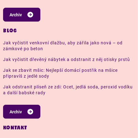
Archiv
BLOG
Jak vyčistit venkovní dlažbu, aby zářila jako nová – od
zámkové po beton
Jak vyčistit dřevěný nábytek a odstranit z něj otisky prstů
Jak se zbavit mšic: Nejlepší domácí postřik na mšice
připravíš z jedlé sody
Jak odstranit plíseň ze zdi: Ocet, jedlá soda, peroxid vodíku
a další babské rady
Archiv
KONTAKT