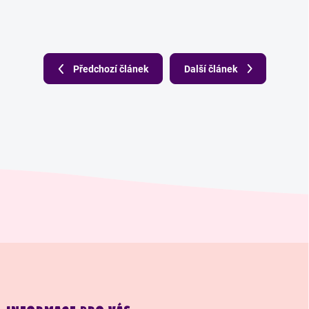
Předchozí článek
Další článek
Z
á
p