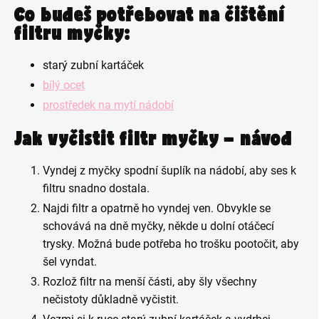
Co budeš potřebovat na čištění
filtru myčky:
starý zubní kartáček
bílý ocet
prostředek na mytí nádobí
Jak vyčistit filtr myčky – návod
Vyndej z myčky spodní šuplík na nádobí, aby ses k
filtru snadno dostala.
Najdi filtr a opatrně ho vyndej ven. Obvykle se
schovává na dně myčky, někde u dolní otáčecí
trysky. Možná bude potřeba ho trošku pootočit, aby
šel vyndat.
Rozlož filtr na menší části, aby šly všechny
nečistoty důkladně vyčistit.