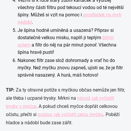
Vezmi si k ruce starý zubní kartáček a vydrbej
všechny části filtru pod tekoucí vodou od té největší
špíny. Můžeš si vzít na pomoc i
prostředek na mytí
nádobí
.
Je špína hodně umíněná a usazená? Připrav si
dostatečně velkou misku, naplň ji teplým
bílým
octem
a filtr do něj na pár minut ponoř. Všechna
špína hravě pustí!
Nakonec filtr zase slož dohromady a vrať ho do
myčky. Než myčku znovu zapneš, ujisti se, že je filtr
správně nasazený. A hurá, máš hotovo!
TIP:
Za ty otravné potíže s myčkou občas nemůže jen filtr,
ale třeba i ucpané trysky. Mrkni na
návod, jak vyčistit
trysky v myčce
. A pokud chceš myčce dopřát celkovou
očistu, přečti si
postup, jak vyčistit celou myčku
. Poběží
hladce a nádobí bude zase zářit.