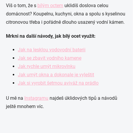
Víš o tom, že s
bílým octem
uklidíš doslova celou
domácnost? Koupelnu, kuchyni, okna a spolu s kyselinou
citronovou třeba i pořádně dlouho usazený vodní kámen.
Mrkni na další návody, jak bílý ocet využít:
Jak na lesklou vodovodní baterii
Jak se zbavit vodního kamene
Jak rychle umýt mikrovlnku
Jak umýt okna a dokonale je vyleštit
Jak si vyrobit šetrnou aviváž na prádlo
U mě na
Instagramu
najdeš úklidových tipů a návodů
ještě mnohem víc.