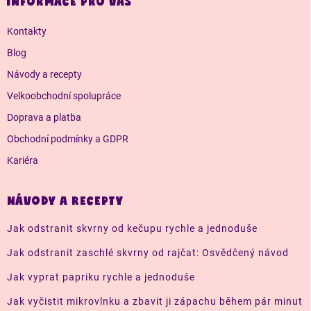
a
INFORMACE PRO VÁS
t
í
Kontakty
Blog
Návody a recepty
Velkoobchodní spolupráce
Doprava a platba
Obchodní podmínky a GDPR
Kariéra
NÁVODY A RECEPTY
Jak odstranit skvrny od kečupu rychle a jednoduše
Jak odstranit zaschlé skvrny od rajčat: Osvědčený návod
Jak vyprat papriku rychle a jednoduše
Jak vyčistit mikrovlnku a zbavit ji zápachu během pár minut