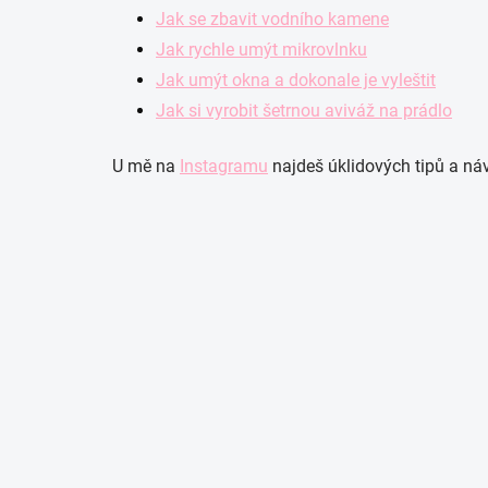
Jak se zbavit vodního kamene
Jak rychle umýt mikrovlnku
Jak umýt okna a dokonale je vyleštit
Jak si vyrobit šetrnou aviváž na prádlo
U mě na
Instagramu
najdeš úklidových tipů a ná