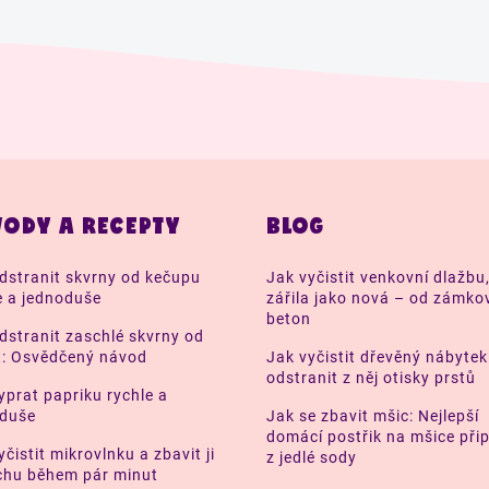
ODY A RECEPTY
BLOG
dstranit skvrny od kečupu
Jak vyčistit venkovní dlažbu
e a jednoduše
zářila jako nová – od zámko
beton
dstranit zaschlé skvrny od
t: Osvědčený návod
Jak vyčistit dřevěný nábytek
odstranit z něj otisky prstů
yprat papriku rychle a
oduše
Jak se zbavit mšic: Nejlepší
domácí postřik na mšice přip
yčistit mikrovlnku a zbavit ji
z jedlé sody
hu během pár minut