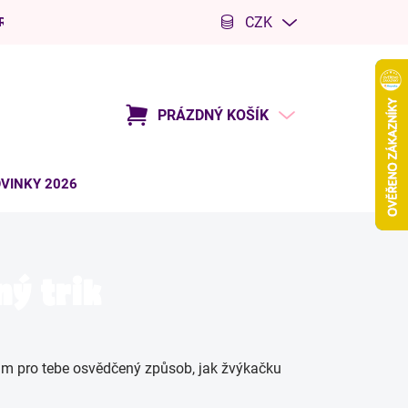
CZK
R
Kariéra
PRÁZDNÝ KOŠÍK
NÁKUPNÍ
KOŠÍK
VINKY 2026
ný trik
ám pro tebe osvědčený způsob, jak žvýkačku