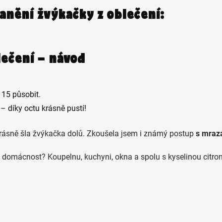
anění žvýkačky z oblečení:
lečení – návod
 15 působit.
– díky octu krásně pustí!
k krásně šla žvýkačka dolů. Zkoušela jsem i známý postup
s mra
ou domácnost? Koupelnu, kuchyni, okna a spolu s kyselinou citr