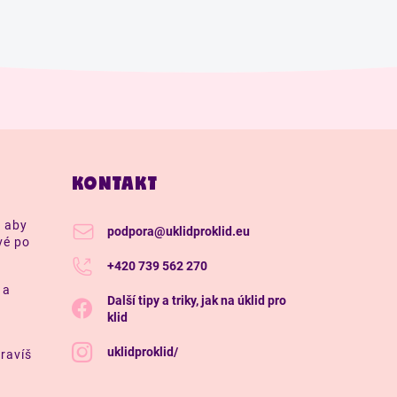
KONTAKT
, aby
podpora
@
uklidproklid.eu
vé po
+420 739 562 270
 a
Další tipy a triky, jak na úklid pro
klid
uklidproklid/
ravíš