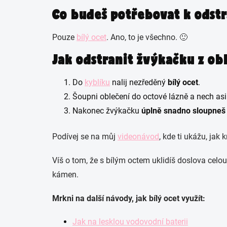
Co budeš potřebovat k odstr
Pouze
bílý ocet
. Ano, to je všechno. 🙂
Jak odstranit žvýkačku z ob
Do
kyblíku
nalij nezředěný
bílý ocet
.
Šoupni oblečení do octové lázně a nech asi
Nakonec žvýkačku
úplně snadno sloupneš
Podívej se na můj
videonávod
, kde ti ukážu, ja
Víš o tom, že s bílým octem uklidíš doslova cel
kámen.
Mrkni na další návody, jak bílý ocet využít:
Jak na lesklou vodovodní baterii