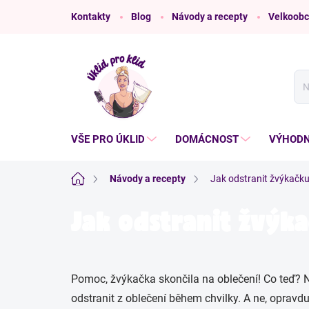
Přejít
Kontakty
Blog
Návody a recepty
Velkoobc
na
obsah
VŠE PRO ÚKLID
DOMÁCNOST
VÝHODN
Domů
Návody a recepty
Jak odstranit žvýkačku
Jak odstranit žvýka
Pomoc, žvýkačka skončila na oblečení! Co teď? 
odstranit z oblečení během chvilky. A ne, opravd