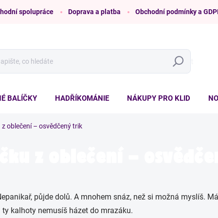
hodní spolupráce
Doprava a platba
Obchodní podmínky a GDP
Hledat
É BALÍČKY
HADŘÍKOMÁNIE
NÁKUPY PRO KLID
NO
 z oblečení – osvědčený trik
čku z oblečení – osvědče
Nepanikař, půjde dolů. A mnohem snáz, než si možná myslíš. M
u ty kalhoty nemusíš házet do mrazáku.