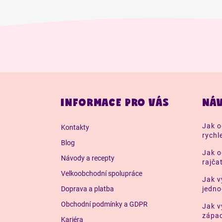
Z
á
INFORMACE PRO VÁS
NÁV
p
a
Jak o
Kontakty
t
rychl
í
Blog
Jak o
Návody a recepty
rajča
Velkoobchodní spolupráce
Jak v
Doprava a platba
jedn
Obchodní podmínky a GDPR
Jak v
zápac
Kariéra