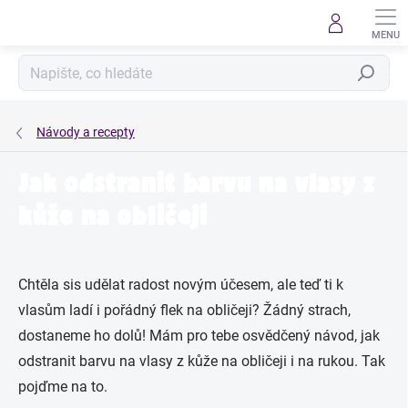
Přejít
na
obsah
Hledat
Návody a recepty
Jak odstranit barvu na vlasy z
kůže na obličeji
Chtěla sis udělat radost novým účesem, ale teď ti k
vlasům ladí i pořádný flek na obličeji? Žádný strach,
dostaneme ho dolů! Mám pro tebe osvědčený návod, jak
odstranit barvu na vlasy z kůže na obličeji i na rukou. Tak
pojďme na to.