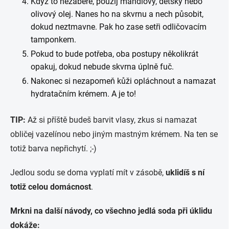
Když to nezabere, použij mandlový, dětský nebo
olivový olej. Nanes ho na skvrnu a nech působit,
dokud neztmavne. Pak ho zase setři odličovacím
tamponkem.
Pokud to bude potřeba, oba postupy několikrát
opakuj, dokud nebude skvrna úplně fuč.
Nakonec si nezapomeň kůži opláchnout a namazat
hydratačním krémem. A je to!
TIP:
Až si příště budeš barvit vlasy, zkus si namazat
obličej vazelínou nebo jiným mastným krémem. Na ten se
totiž barva nepřichytí. ;-)
Jedlou sodu se doma vyplatí mít v zásobě,
uklidíš s ní
totiž celou domácnost
.
Mrkni na další návody, co všechno jedlá soda při úklidu
dokáže: