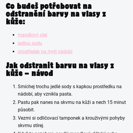
Co budeš potřebovat na
odstranění barvy na vlasy z
kůže:
mandlový olej
jedlou sodu
prostředek na mytí nádobí
Jak odstranit barvu na vlasy z
kůže – návod
Smíchej trochu jedlé sody s kapkou prostředku na
nádobí, aby vznikla pasta.
Pastu pak nanes na skvrnu na kůži a nech 15 minut
působit.
Vezmi si odličovací tamponek a krouživými pohyby
skvrnu stírej.