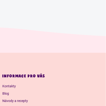
Z
á
p
a
INFORMACE PRO VÁS
t
í
Kontakty
Blog
Návody a recepty