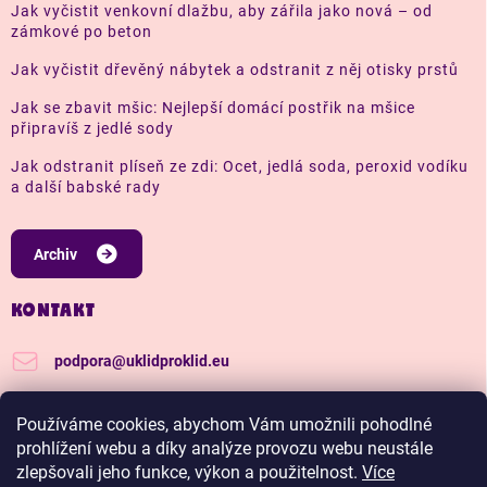
Jak vyčistit venkovní dlažbu, aby zářila jako nová – od
zámkové po beton
Jak vyčistit dřevěný nábytek a odstranit z něj otisky prstů
Jak se zbavit mšic: Nejlepší domácí postřik na mšice
připravíš z jedlé sody
Jak odstranit plíseň ze zdi: Ocet, jedlá soda, peroxid vodíku
a další babské rady
Archiv
KONTAKT
podpora
@
uklidproklid.eu
+420 739 562 270
Používáme cookies, abychom Vám umožnili pohodlné
Další tipy a triky, jak na úklid pro klid
prohlížení webu a díky analýze provozu webu neustále
zlepšovali jeho funkce, výkon a použitelnost.
Více