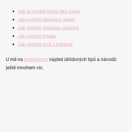
Jak si vyrobit čisticí eko pastu
Jak vyčistit připálený pekáč
Jak vyčistit mastnou digestoř
Jak vyčistit troubu
Jak vyčistit moč z koberce
U mě na
Instagramu
najdeš úklidových tipů a návodů
ještě mnohem víc.