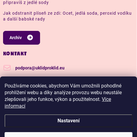
připravíš z jedlé sody
Jak odstranit plíseň ze zdi: Ocet, jedlá soda, peroxid vodíku
a další babské rady
Archiv
KONTAKT
podpora
@
uklidproklid.eu
+420 739 562 270
Používáme cookies, abychom Vám umožnili pohodlné
Další tipy a triky, jak na úklid pro klid
prohlížení webu a díky analýze provozu webu neustále
zlepšovali jeho funkce, výkon a použitelnost.
Více
uklidproklid/
informací
Nastavení
Copyright 2026
Úklid pro klid
. Všechna práva vyhrazena.
Upravit nastavení