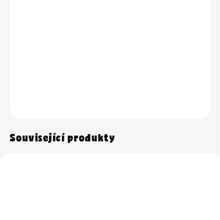
BARVA
−
+
Přidat do košíku
Konjaková houbička – šetrný pomocník pro dokonalou pleť.
DETAILNÍ INFORMACE
ZEPTAT SE
HLÍDAT
Související produkty