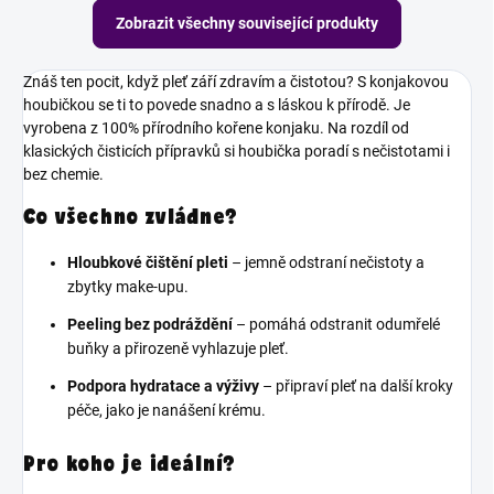
Zobrazit všechny související produkty
Znáš ten pocit, když pleť září zdravím a čistotou? S konjakovou
houbičkou se ti to povede snadno a s láskou k přírodě. Je
vyrobena z 100% přírodního kořene konjaku. Na rozdíl od
klasických čisticích přípravků si houbička poradí s nečistotami i
bez chemie.
Co všechno zvládne?
Hloubkové čištění pleti
– jemně odstraní nečistoty a
zbytky make-upu.
Peeling bez podráždění
– pomáhá odstranit odumřelé
buňky a přirozeně vyhlazuje pleť.
Podpora hydratace a výživy
– připraví pleť na další kroky
péče, jako je nanášení krému.
Pro koho je ideální?