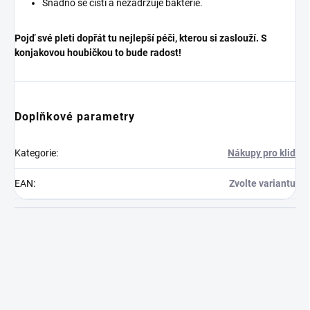
Snadno se čistí a nezadržuje bakterie.
Pojď své pleti dopřát tu nejlepší péči, kterou si zaslouží. S
konjakovou houbičkou to bude radost!
Doplňkové parametry
Kategorie
:
Nákupy pro klid
EAN
:
Zvolte variantu