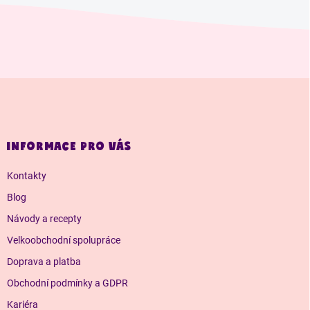
Z
á
p
a
INFORMACE PRO VÁS
t
í
Kontakty
Blog
Návody a recepty
Velkoobchodní spolupráce
Doprava a platba
Obchodní podmínky a GDPR
Kariéra