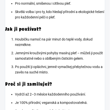
Pro normální, smíšenou i citlivou pleť.
Skvělá volba i pro ty, kdo hledají přírodní a ekologické řešení
pro každodenní péči o pleť.
Jak ji používat?
Houbičku namoč na pár minut do teplé vody, dokud
nezměkne.
Jemnými krouživými pohyby masíruj pleť – můžeš ji použít
samostatně nebo s oblíbeným čisticím gelem.
Po použití ji opláchni, jemně vymačkej přebytečnou vodu a
zavěs na suché místo.
Proč si ji zamiluješ?
Vydrží až 2–3 měsíce každodenního používání.
Je 100% přírodní, veganská a kompostovatelná.