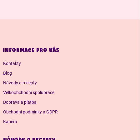
Z
á
p
a
INFORMACE PRO VÁS
t
í
Kontakty
Blog
Návody a recepty
Velkoobchodní spolupráce
Doprava a platba
Obchodní podmínky a GDPR
Kariéra