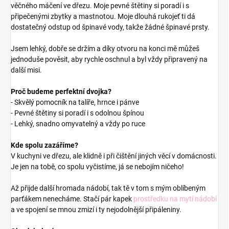
věčného máčení ve dřezu. Moje pevné štětiny si poradí i s
připečenými zbytky a mastnotou. Moje dlouhá rukojeť ti dá
dostatečný odstup od špinavé vody, takže žádné špinavé prsty.
Jsem lehký, dobře se držím a díky otvoru na konci mě můžeš
jednoduše pověsit, aby rychle oschnul a byl vždy připravený na
další misi.
Proč budeme perfektní dvojka?
- Skvělý pomocník na talíře, hrnce i pánve
- Pevné štětiny si poradí i s odolnou špínou
- Lehký, snadno omyvatelný a vždy po ruce
Kde spolu zazáříme?
V kuchyni ve dřezu, ale klidně i při čištění jiných věcí v domácnosti.
Je jen na tobě, co spolu vyčistíme, já se nebojím ničeho!
Až přijde další hromada nádobí, tak tě v tom s mým oblíbeným
parťákem nenecháme. Stačí pár kapek
prostředku na mytí nádobí
a ve spojení se mnou zmizí i ty nejodolnější připáleniny.