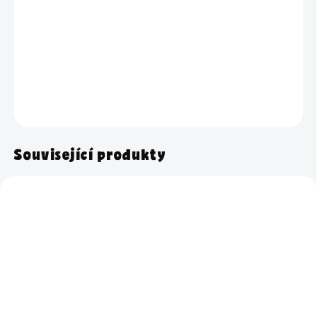
Kartáč na nádobí. Spolu zatočíme se zaschlými zbytky,
mastnotou a připáleniny si taky ani neškrtnou.
DETAILNÍ INFORMACE
ZEPTAT SE
HLÍDAT
Související produkty
NOVINKA
NOVINKA
Skladem
Skladem