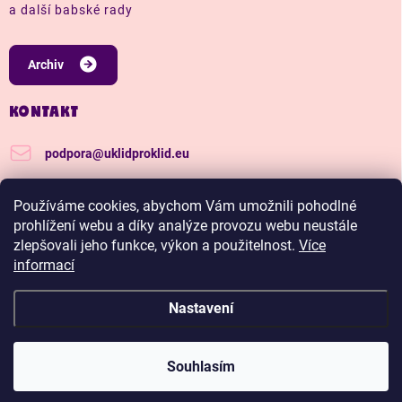
a další babské rady
Archiv
KONTAKT
podpora
@
uklidproklid.eu
+420 739 562 270
Používáme cookies, abychom Vám umožnili pohodlné
Další tipy a triky, jak na úklid pro klid
prohlížení webu a díky analýze provozu webu neustále
zlepšovali jeho funkce, výkon a použitelnost.
Více
uklidproklid/
informací
Nastavení
Copyright 2026
Úklid pro klid
. Všechna práva vyhrazena.
Upravit nastavení
cookies
Hadříkománie, čím víc nakoupíš, tím větší slevu budeš
Souhlasím
mít.
Vytvořil Shoptet Premium