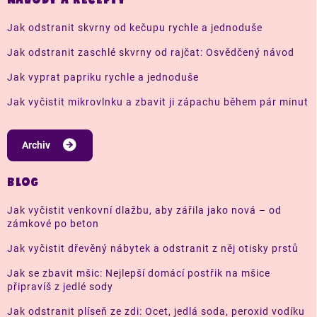
NÁVODY A RECEPTY
Jak odstranit skvrny od kečupu rychle a jednoduše
Jak odstranit zaschlé skvrny od rajčat: Osvědčený návod
Jak vyprat papriku rychle a jednoduše
Jak vyčistit mikrovlnku a zbavit ji zápachu během pár minut
Archiv
BLOG
Jak vyčistit venkovní dlažbu, aby zářila jako nová – od
zámkové po beton
Jak vyčistit dřevěný nábytek a odstranit z něj otisky prstů
Jak se zbavit mšic: Nejlepší domácí postřik na mšice
připravíš z jedlé sody
Jak odstranit plíseň ze zdi: Ocet, jedlá soda, peroxid vodíku