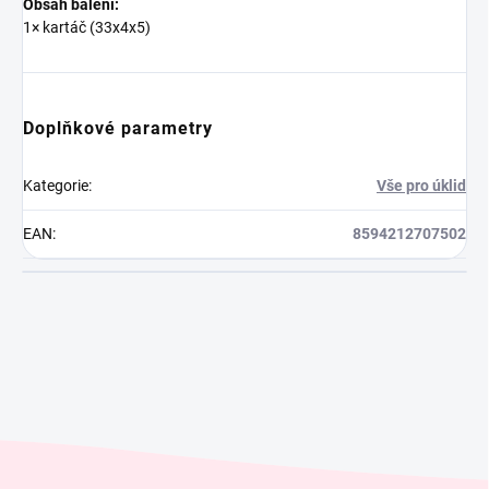
Obsah balení:
1× kartáč (33x4x5)
Doplňkové parametry
Kategorie
:
Vše pro úklid
EAN
:
8594212707502