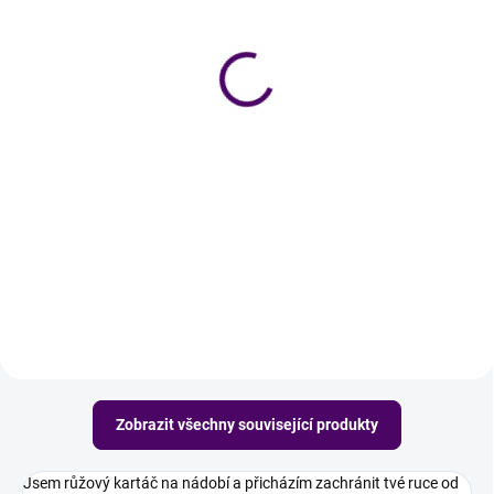
Držák na kuchyňské
Měkký odkapávač
utěrky
199 Kč
99 Kč
Do košíku
Detail
Odkapávač na nádobí, se kterým
nezůstane na lince ani kapka.
Jednoduchý držák, který udrží
utěrky vždy po ruce. Bez vrtání a
s maximem elegance.
Zobrazit všechny související produkty
Jsem růžový kartáč na nádobí a přicházím zachránit tvé ruce od